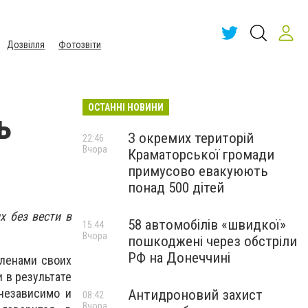
Дозвілля
Фотозвіти
ОСТАННІ НОВИНИ
ь
З окремих територій
22:46
Вчора
Краматорської громади
примусово евакуюють
понад 500 дітей
 без вести в
58 автомобілів «швидкої»
15:44
Вчора
пошкоджені через обстріли
РФ на Донеччині
членами своих
 в результате
независимо и
Антидроновий захист
08:42
Вчора