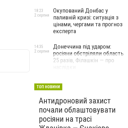
Окупований Донбас у
18:23
2 серпня
паливній кризі: ситуація з
цінами, чергами та прогноз
експерта
Донеччина під ударом:
14:35
2 серпня
росіяни обстріляли область
25 разів, Філашкін — про
наслідки
ТОП НОВИНИ
Антидроновий захист
почали облаштовувати
росіяни на трасі