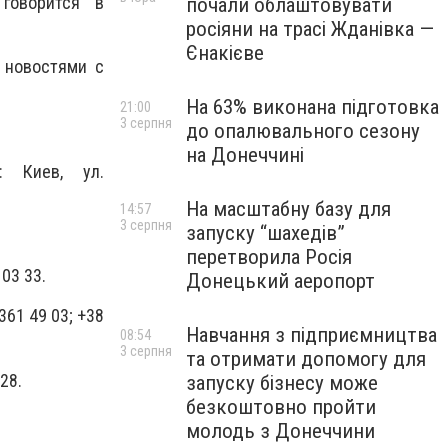
 говорится в
почали облаштовувати
росіяни на трасі Жданівка —
Єнакієве
 новостями с
На 63% виконана підготовка
21:00
3 серпня
до опалювального сезону
на Донеччині
: Киев, ул.
На масштабну базу для
14:57
3 серпня
запуску “шахедів”
перетворила Росія
 03 33.
Донецький аеропорт
361 49 03; +38
Навчання з підприємництва
08:54
3 серпня
та отримати допомогу для
28.
запуску бізнесу може
безкоштовно пройти
молодь з Донеччини