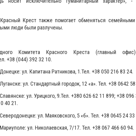
щь носит исключительно гуманитарный характер», -
 Красный Крест также помогает обменяться семейными
рыми люди были разлучены.
дного Комитета Красного Креста (главный офис)
л. +38 (044) 392 32 10.
онецке: ул. Капитана Ратникова, 1.Тел. +38 050 216 83 24.
уганске: ул. Стандартный городок, 12 «а». Тел. +38 0642 58
лавянске: ул. Урицкого, 9.Тел. +380 626 62 11 899; +38 096 
0 40 21.
еверодонецке: ул. Маяковского, 5 «б». Тел. +38 0645 24 33 
ариуполе: ул. Николаевская, 7/17. Тел. +38 067 466 60 94.