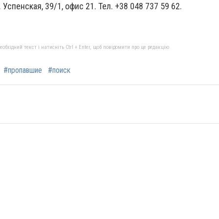
Успенская, 39/1, офис 21. Тел. +38 048 737 59 62.
бхідний текст і натисніть Ctrl + Enter, щоб повідомити про це редакцію
#пропавшие
#поиск