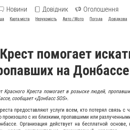
Новини
Довідник
Оголошення
ша
Карта міста
Нерухомість
Авто / Мото
Погода
Довідкова
Крест помогает искат
ропавших на Донбассе
 Красного Креста помогает в розыске людей, пропавших
ассе, сообщает «Донбасс SOS».
реста предоставляют услуги всем, кто потерял связь с 
то произошло с их близкими, пропавшими или разлученными
нбассе. Организация действует на бесплатной основе, 