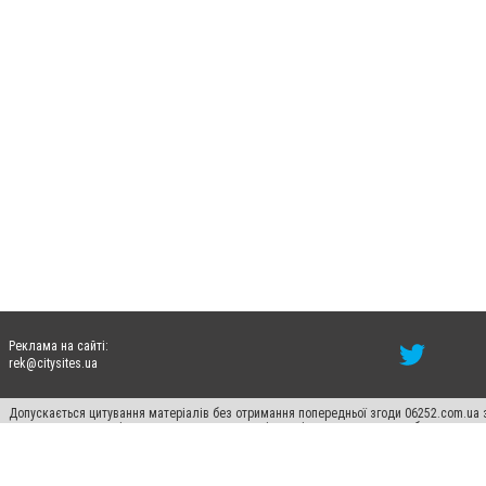
Реклама на сайті:
rek@citysites.ua
Допускається цитування матеріалів без отримання попередньої згоди 06252.com.ua з
пошукових систем гіперпосилання на цитовані статті не нижче другого абзацу в тек
Матеріали з плашками "Новини компаній", "Промо", "Партнерський матеріал", "Партнер