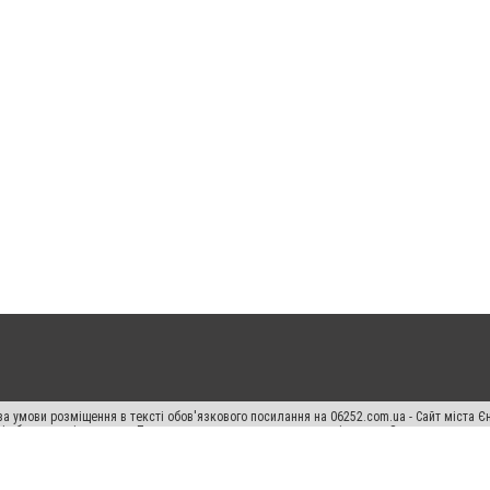
а умови розміщення в тексті обов'язкового посилання на 06252.com.ua - Сайт міста Є
сті або в якості джерела. Порушення виняткових прав переслідується Законом.
ський спецпроєкт", "Політичні новини", "Пресреліз", "PR", "Офіційно", "Політична рек