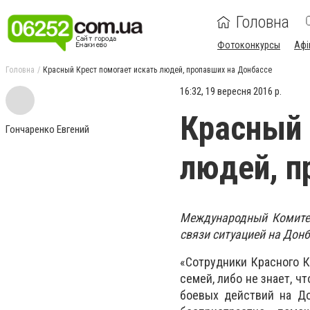
Головна
Фотоконкурсы
Афі
Головна
Красный Крест помогает искать людей, пропавших на Донбассе
16:32, 19 вересня 2016 р.
Красный 
Гончаренко Евгений
людей, п
Международный Комитет
связи ситуацией на Донб
«Сотрудники Красного К
семей, либо не знает, ч
боевых действий на До