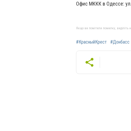
Офис МККК в Одессе: ул. 
Якщо ви помітили помилку, виділіть нео
#КрасныйКрест
#Донбасс