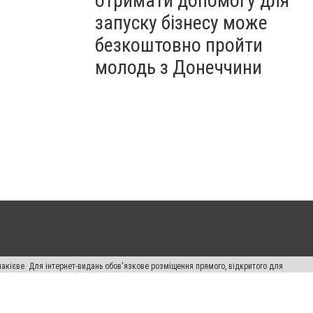
отримати допомогу для
запуску бізнесу може
безкоштовно пройти
молодь з Донеччини
накієве. Для інтернет-видань обов'язкове розміщення прямого, відкритого для
лама" публікуються на правах реклами.