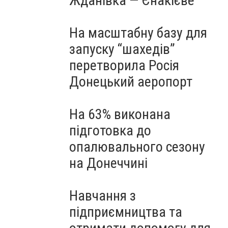
Жданівка — Єнакієве
На масштабну базу для
запуску “шахедів”
перетворила Росія
Донецький аеропорт
На 63% виконана
підготовка до
опалювального сезону
на Донеччині
Навчання з
підприємництва та