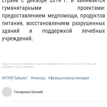
стране с декабря 2014 г. и занимается
гуманитарными проектами:
предоставлением медпомощи, продуктов
питания, восстановлением разрушенных
зданий и поддержкой лечебных
учреждений.
Якщо ви помітили помилку, виділіть необхідний текст і натисніть Ctrl + Enter, щоб
повідомити про це редакцію
#КПВВ"Зайцево"
#помощь
#французскаяорганизация
Гончаренко Евгений