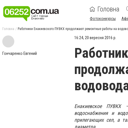
Головна
Фотоконкурсы
Афі
Головна
Работники Енакиевского ПУВКХ продолжают ремонтные работы на водово
16:24, 20 вересня 2016 р.
Работник
Гончаренко Евгений
продолж
водовода
Енакиевское ПУВКХ —
водоснабжения и водо
прилегающих сел, а т
диаметра.