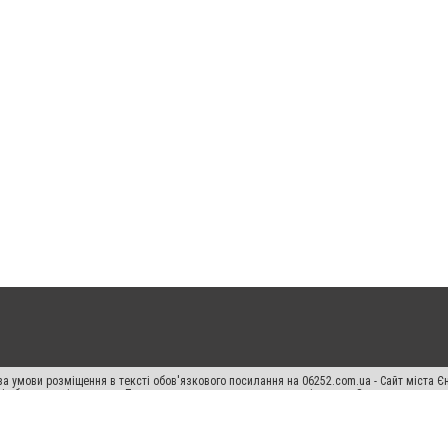
а умови розміщення в тексті обов'язкового посилання на 06252.com.ua - Сайт міста Є
сті або в якості джерела. Порушення виняткових прав переслідується Законом.
ський спецпроєкт", "Політичні новини", "Пресреліз", "PR", "Офіційно", "Політична рек