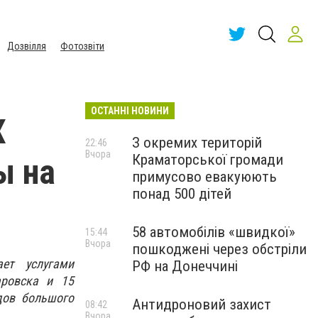
Дозвілля
Фотозвіти
ОСТАННІ НОВИНИ
Х
З окремих територій
22:46
Вчора
Краматорської громади
ы на
примусово евакуюють
понад 500 дітей
58 автомобілів «швидкої»
15:44
Вчора
пошкоджені через обстріли
ет услугами
РФ на Донеччині
аровска и 15
дов большого
Антидроновий захист
08:42
Вчора