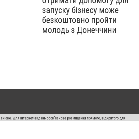
отримати допомогу для
запуску бізнесу може
безкоштовно пройти
молодь з Донеччини
накієве. Для інтернет-видань обов'язкове розміщення прямого, відкритого для
лама" публікуються на правах реклами.