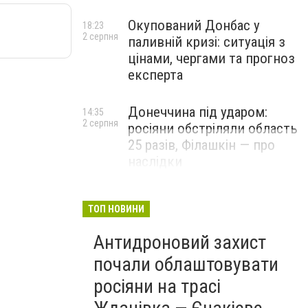
Окупований Донбас у
18:23
2 серпня
паливній кризі: ситуація з
цінами, чергами та прогноз
експерта
Донеччина під ударом:
14:35
2 серпня
росіяни обстріляли область
25 разів, Філашкін — про
наслідки
ТОП НОВИНИ
Антидроновий захист
почали облаштовувати
росіяни на трасі