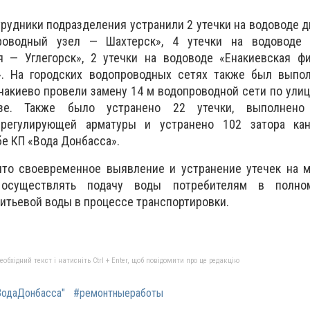
рудники подразделения устранили 2 утечки на водоводе 
оводный узел — Шахтерск», 4 утечки на водоводе 
я — Углегорск», 2 утечки на водоводе «Енакиевская фи
». На городских водопроводных сетях также был выпо
Енакиево провели замену 14 м водопроводной сети по улиц
дзе. Также было устранено 22 утечки, выполнено 
-регулирующей арматуры и устранено 102 затора кан
е КП «Вода Донбасса».
что своевременное выявление и устранение утечек на м
 осуществлять подачу воды потребителям в полн
итьевой воды в процессе транспортировки.
бхідний текст і натисніть Ctrl + Enter, щоб повідомити про це редакцію
одаДонбасса"
#ремонтныеработы