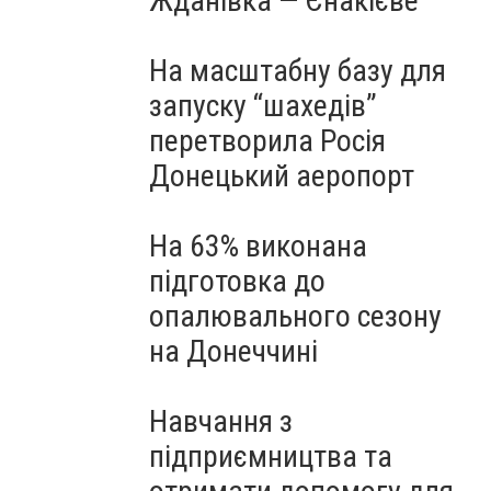
Жданівка — Єнакієве
На масштабну базу для
запуску “шахедів”
перетворила Росія
Донецький аеропорт
На 63% виконана
підготовка до
опалювального сезону
на Донеччині
Навчання з
підприємництва та