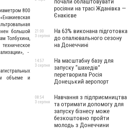
почали облаштовувати
росіяни на трасі Жданівка —
диаметром 800
Єнакієве
«Енакиевская
льтровальная
На 63% виконана підготовка
лнен большой
21:00
3 серпня
до опалювального сезону
ам Толбухина,
на Донеччині
техническое
ализации», -
На масштабну базу для
14:57
3 серпня
запуску “шахедів”
агистральных
перетворила Росія
ом объеме и
Донецький аеропорт
Навчання з підприємництва
08:54
3 серпня
та отримати допомогу для
запуску бізнесу може
безкоштовно пройти
молодь з Донеччини