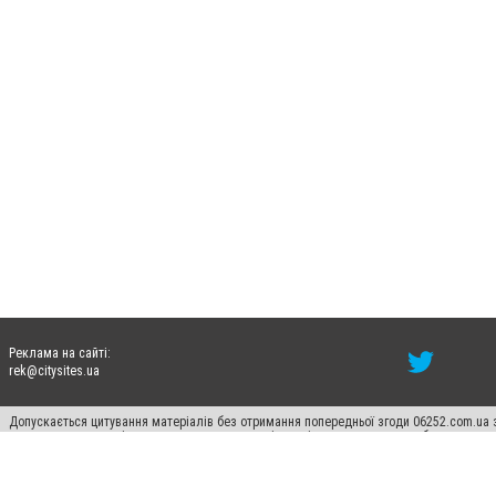
Реклама на сайті:
rek@citysites.ua
Допускається цитування матеріалів без отримання попередньої згоди 06252.com.ua з
пошукових систем гіперпосилання на цитовані статті не нижче другого абзацу в тек
Матеріали з плашками "Новини компаній", "Промо", "Партнерський матеріал", "Партнер