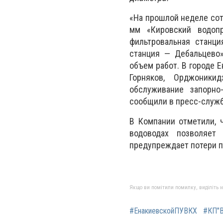
«На прошлой неделе сот
мм «Кировский водопр
фильтровальная станци
станция — Дебальцево
объем работ. В городе 
Горняков, Орджоники
обслуживание запорно
сообщили в пресс-служб
В Компании отметили, 
водоводах позволяет
предупреждает потери п
Якщо ви помітили помилку, виділіть нео
#ЕнакиевскойПУВКХ
#КП"В