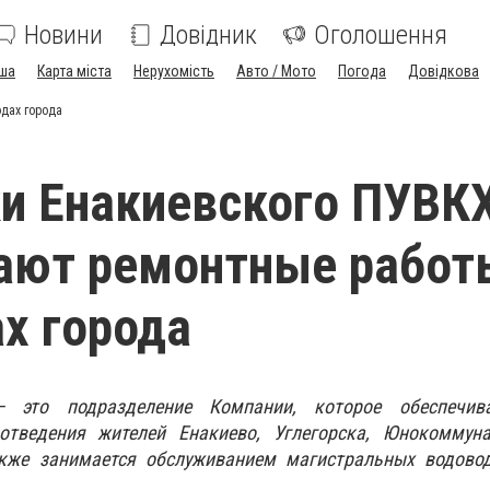
Новини
Довідник
Оголошення
ша
Карта міста
Нерухомість
Авто / Мото
Погода
Довідкова
дах города
и Енакиевского ПУВК
ают ремонтные работ
х города
 это подразделение Компании, которое обеспечива
отведения жителей Енакиево, Углегорска, Юнокоммун
акже занимается обслуживанием магистральных водово