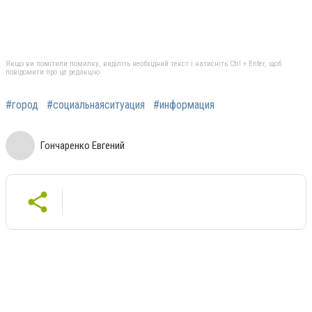
Якщо ви помітили помилку, виділіть необхідний текст і натисніть Ctrl + Enter, щоб
повідомити про це редакцію
#город
#социальнаяситуация
#информация
Гончаренко Евгений