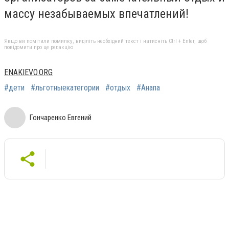
массу незабываемых впечатлений!
Якщо ви помітили помилку, виділіть необхідний текст і натисніть Ctrl + Enter, щоб
повідомити про це редакцію
ENAKIEVO.ORG
#дети
#льготныекатегории
#отдых
#Анапа
Гончаренко Евгений