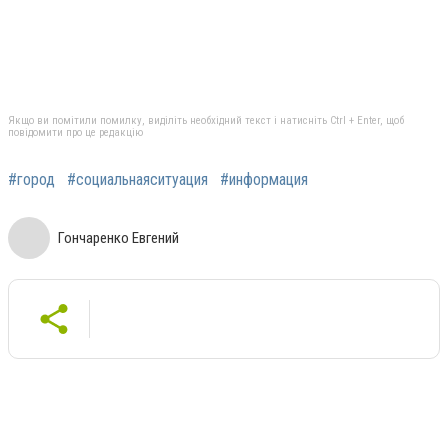
Якщо ви помітили помилку, виділіть необхідний текст і натисніть Ctrl + Enter, щоб
повідомити про це редакцію
#город
#социальнаяситуация
#информация
Гончаренко Евгений