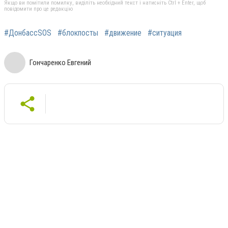
Якщо ви помітили помилку, виділіть необхідний текст і натисніть Ctrl + Enter, щоб
повідомити про це редакцію
#ДонбассSOS
#блокпосты
#движение
#ситуация
Гончаренко Евгений