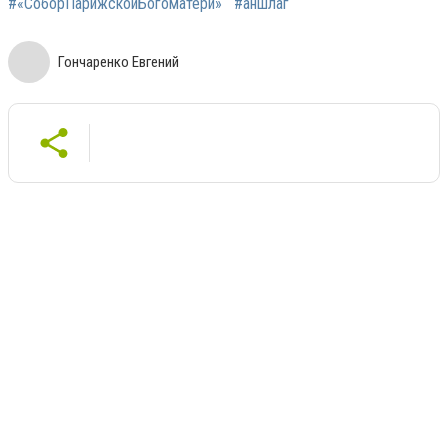
#«СоборПарижскойБогоматери»
#аншлаг
Гончаренко Евгений