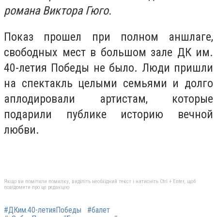
романа Виктора Гюго.
Показ прошел при полном аншлаге,
свободных мест в большом зале ДК им.
40-летия Победы не было. Люди пришли
на спектакль целыми семьями и долго
аплодировали артистам, которые
подарили публике историю вечной
любви.
Якщо ви помітили помилку, виділіть необхідний текст і натисніть Ctrl + Enter, щоб
повідомити про це редакцію
#ДКим.40-летияПобеды
#балет