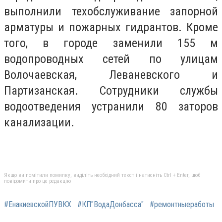
выполнили техобслуживание запорной
арматуры и пожарных гидрантов. Кроме
того, в городе заменили 155 м
водопроводных сетей по улицам
Волочаевская, Леваневского и
Партизанская. Сотрудники службы
водоотведения устранили 80 заторов
канализации.
Якщо ви помітили помилку, виділіть необхідний текст і натисніть Ctrl + Enter, щоб
повідомити про це редакцію
#ЕнакиевскойПУВКХ
#КП"ВодаДонбасса"
#ремонтныеработы