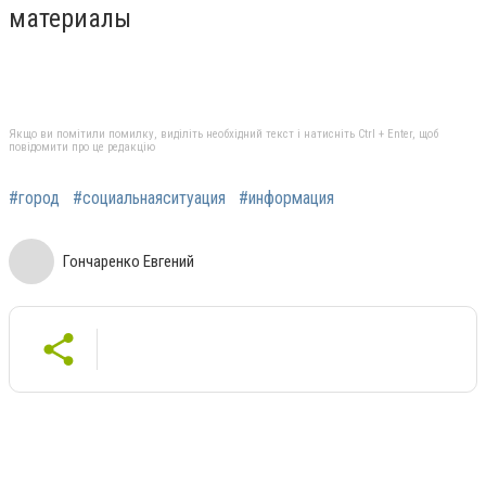
материалы
Якщо ви помітили помилку, виділіть необхідний текст і натисніть Ctrl + Enter, щоб
повідомити про це редакцію
#город
#социальнаяситуация
#информация
Гончаренко Евгений