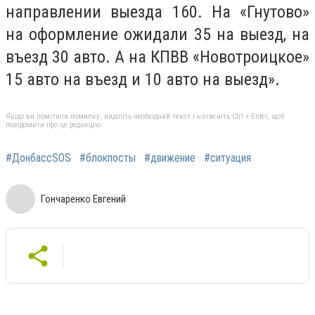
направлении выезда 160. На «Гнутово»
на оформление ожидали 35 на выезд, на
въезд 30 авто. А на КПВВ «Новотроицкое»
15 авто на въезд и 10 авто на выезд».
Якщо ви помітили помилку, виділіть необхідний текст і натисніть Ctrl + Enter, щоб
повідомити про це редакцію
#ДонбассSOS
#блокпосты
#движение
#ситуация
Гончаренко Евгений