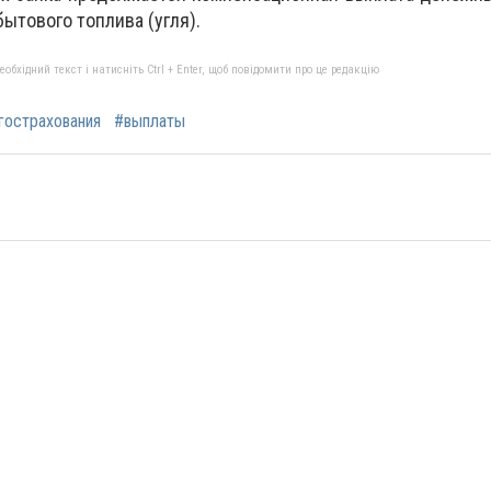
ытового топлива (угля).
бхідний текст і натисніть Ctrl + Enter, щоб повідомити про це редакцію
гострахования
#выплаты