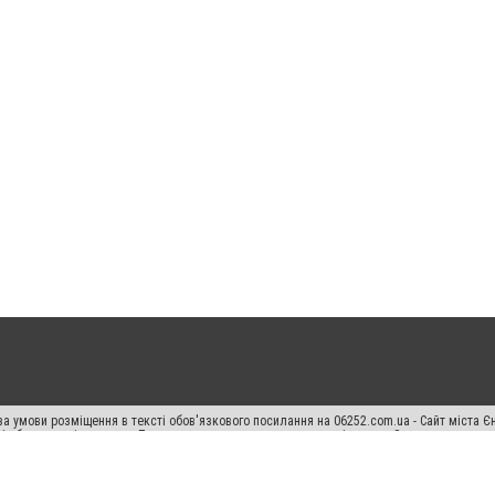
а умови розміщення в тексті обов'язкового посилання на 06252.com.ua - Сайт міста Є
сті або в якості джерела. Порушення виняткових прав переслідується Законом.
ський спецпроєкт", "Політичні новини", "Пресреліз", "PR", "Офіційно", "Політична рек