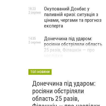
Окупований Донбас у
18:23
2 серпня
паливній кризі: ситуація з
цінами, чергами та прогноз
експерта
Донеччина під ударом:
14:35
2 серпня
росіяни обстріляли область
25 разів, Філашкін — про
наслідки
ТОП НОВИНИ
Донеччина під ударом:
росіяни обстріляли
область 25 разів,