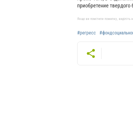
приобретение твердого б
Якщо ви помітили помилку, виділіть нео
#регресс
#фондсоциально