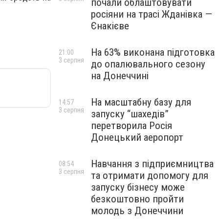
почали облаштовувати
росіяни на трасі Жданівка —
Єнакієве
На 63% виконана підготовка
21:00
3 серпня
до опалювального сезону
на Донеччині
На масштабну базу для
14:57
3 серпня
запуску “шахедів”
перетворила Росія
Донецький аеропорт
Навчання з підприємництва
08:54
3 серпня
та отримати допомогу для
запуску бізнесу може
безкоштовно пройти
молодь з Донеччини