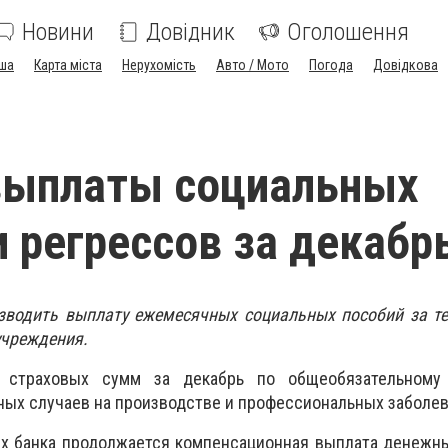
Новини
Довідник
Оголошення
ша
Карта міста
Нерухомість
Авто / Мото
Погода
Довідкова
выплаты социальных
и регрессов за декабр
зводить выплату ежемесячных социальных пособий за те
учреждения.
 страховых сумм за декабрь по общеобязательному
ных случаев на производстве и профессиональных заболев
ях банка продолжается компенсационная выплата денежн