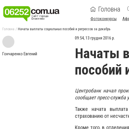
Головна
Фотоконкурсы
Афі
Головна
Начаты выплаты социальных пособий и регрессов за декабрь
09:54, 13 грудня 2016 р.
Начаты 
Гончаренко Евгений
пособий 
Центробанк начал прои
сообщает пресс-служба 
Также начата выплата
страхованию от несчаст
Кроме того, в отделени