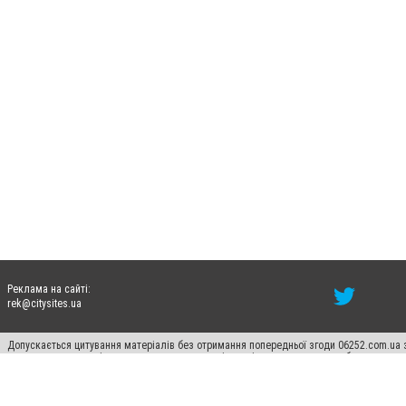
Реклама на сайті:
rek@citysites.ua
Допускається цитування матеріалів без отримання попередньої згоди 06252.com.ua з
пошукових систем гіперпосилання на цитовані статті не нижче другого абзацу в тек
Матеріали з плашками "Новини компаній", "Промо", "Партнерський матеріал", "Партнер