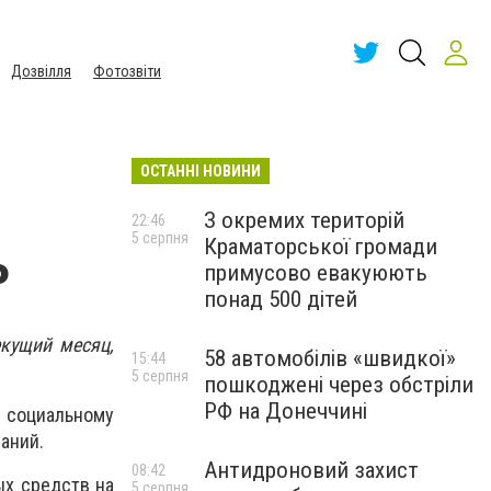
Дозвілля
Фотозвіти
ОСТАННІ НОВИНИ
З окремих територій
22:46
5 серпня
Краматорської громади
ь
примусово евакуюють
понад 500 дітей
кущий месяц,
58 автомобілів «швидкої»
15:44
5 серпня
пошкоджені через обстріли
РФ на Донеччині
 социальному
аний.
Антидроновий захист
08:42
ых средств на
5 серпня