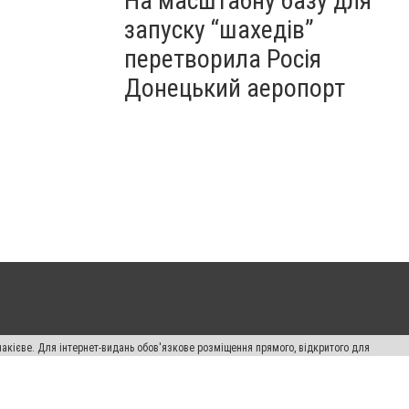
На масштабну базу для
запуску “шахедів”
перетворила Росія
Донецький аеропорт
накієве. Для інтернет-видань обов'язкове розміщення прямого, відкритого для
лама" публікуються на правах реклами.