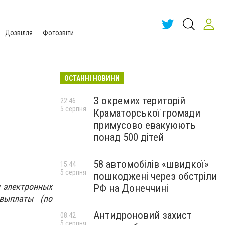
Дозвілля
Фотозвіти
ОСТАННІ НОВИНИ
З окремих територій
22:46
5 серпня
Краматорської громади
примусово евакуюють
понад 500 дітей
58 автомобілів «швидкої»
15:44
5 серпня
пошкоджені через обстріли
и электронных
РФ на Донеччині
выплаты (по
Антидроновий захист
08:42
5 серпня