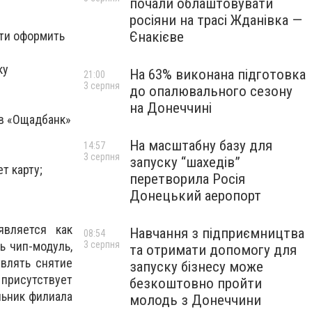
почали облаштовувати
росіяни на трасі Жданівка —
Єнакієве
сти оформить
ку
На 63% виконана підготовка
21:00
3 серпня
до опалювального сезону
на Донеччині
 в «Ощадбанк»
На масштабну базу для
14:57
3 серпня
запуску “шахедів”
т карту;
перетворила Росія
Донецький аеропорт
является как
Навчання з підприємництва
08:54
3 серпня
ь чип-модуль,
та отримати допомогу для
влять снятие
запуску бізнесу може
 присутствует
безкоштовно пройти
льник филиала
молодь з Донеччини