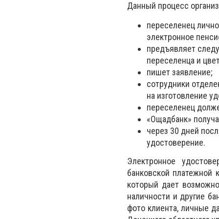
Данный процесс органи
переселенец лично
электронное пенси
предъявляет следу
переселенца и цвет
пишет заявление;
сотрудники отделе
на изготовление у
переселенец долже
«Ощадбанк» получае
через 30 дней пос
удостоверение.
Электронное удостове
банковской платежной к
который дает возможно
наличности и другие ба
фото клиента, личные д