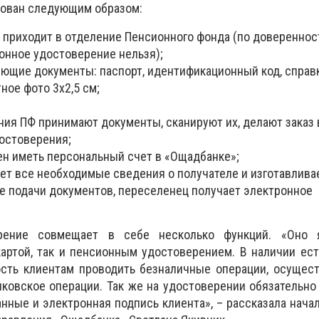
зован следующим образом:
 приходит в отделение Пенсионного фонда (по доверенно
онное удостоверение нельзя);
ющие документы: паспорт, идентификационный код, справ
ное фото 3х2,5 см;
ния ПФ принимают документы, сканируют их, делают заказ
достоверения;
н иметь персональный счет в «Ощадбанке»;
т все необходимые сведения о получателе и изготавливае
ле подачи документов, переселенец получает электронное
рение совмещает в себе несколько функций. «Оно 
артой, так и пенсионным удостоверением. В наличии ест
сть клиентам проводить безналичные операции, осущест
нковское операции. Так же на удостоверении обязательно
анные и электронная подпись клиента», – рассказала нача