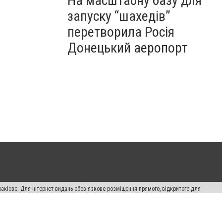
На масштабну базу для
запуску “шахедів”
перетворила Росія
Донецький аеропорт
накієве. Для інтернет-видань обов'язкове розміщення прямого, відкритого для
лама" публікуються на правах реклами.