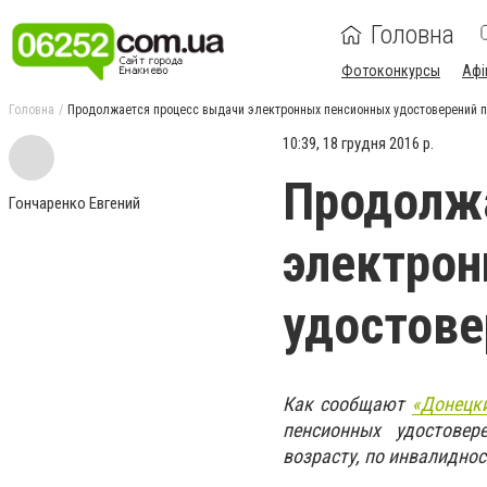
Головна
Фотоконкурсы
Афі
Головна
Продолжается процесс выдачи электронных пенсионных удостоверений 
10:39, 18 грудня 2016 р.
Продолж
Гончаренко Евгений
электрон
удостове
Как сообщают
«Донецк
пенсионных удостове
возрасту, по инвалидност