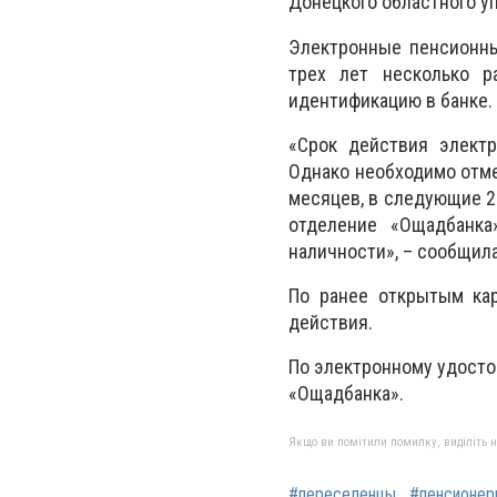
Донецкого областного у
Электронные пенсионны
трех лет несколько р
идентификацию в банке.
«Срок действия электр
Однако необходимо отме
месяцев, в следующие 2 
отделение «Ощадбанка
наличности», – сообщила
По ранее открытым кар
действия.
По электронному удосто
«Ощадбанка».
Якщо ви помітили помилку, виділіть нео
#переселенцы
#пенсионе