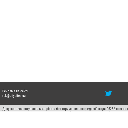
Реклама на сайті:
rek@citysites.ua
Допускається цитування матеріалів без отримання попередньої згоди 06252.com.ua з
пошукових систем гіперпосилання на цитовані статті не нижче другого абзацу в тек
Матеріали з плашками "Новини компаній", "Промо", "Партнерський матеріал", "Партнер