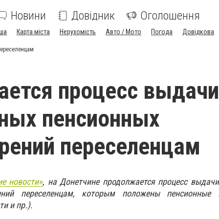
Новини
Довідник
Оголошення
ша
Карта міста
Нерухомість
Авто / Мото
Погода
Довідкова
переселенцам
ается процесс выдачи
ных пенсионных
рений переселенцам
ие новости»
, на Донетчине продолжается процесс выдач
рений переселенцам, которым положены пенсионные 
и и пр.).