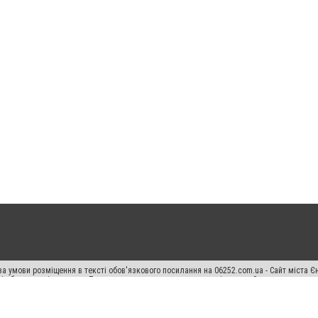
а умови розміщення в тексті обов'язкового посилання на 06252.com.ua - Сайт міста Є
сті або в якості джерела. Порушення виняткових прав переслідується Законом.
ський спецпроєкт", "Політичні новини", "Пресреліз", "PR", "Офіційно", "Політична рек