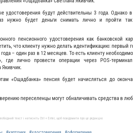
правления «Ощадбанка» Светлана Якивчик.
е удостоверения будут действительны 3 года. Однако в
аз нужно будет деньги снимать лично и пройти та
онного пенсионного удостоверения как банковской кар
тить, что клиенту нужно делать идентификацию: первый г
года – один раз в 12 месяцев. То есть клиенту необходимо
», где лично провести операции через POS-термина
 Якивчик.
там «Ощадбанка» пенсия будет начисляться до оконча
верению переселенцы могут обналичивать средства в лю
бхідний текст і натисніть Ctrl + Enter, щоб повідомити про це редакцію
ры
#карточки
#удостоверения
#оформление