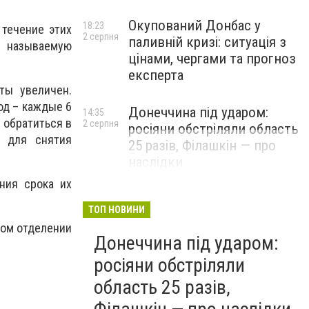
Окупований Донбас у
18:23
 течение этих
2 серпня
паливній кризі: ситуація з
к называемую
цінами, чергами та прогноз
експерта
ты увеличен.
од – каждые 6
Донеччина під ударом:
14:35
 обратиться в
2 серпня
росіяни обстріляли область
л для снятия
25 разів, Філашкін — про
наслідки
ния срока их
ТОП НОВИНИ
бом отделении
Донеччина під ударом:
росіяни обстріляли
область 25 разів,