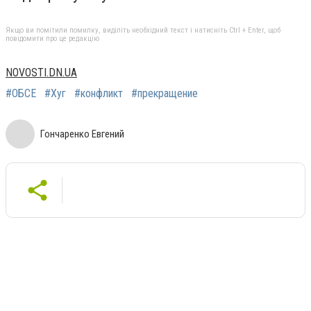
Якщо ви помітили помилку, виділіть необхідний текст і натисніть Ctrl + Enter, щоб
повідомити про це редакцію
NOVOSTI.DN.UA
#ОБСЕ
#Хуг
#конфликт
#прекращение
Гончаренко Евгений