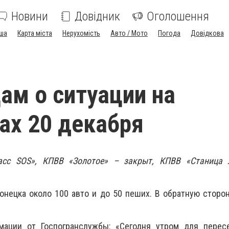
Новини
Довідник
Оголошення
ша
Карта міста
Нерухомість
Авто / Мото
Погода
Довідкова
ам о ситуации на
ах 20 декабря
асс SOS»,
КПВВ «Золотое» – закрыт, КПВВ «Станица 
онецка около 100 авто и до 50 пеших. В обратную сторон
мации от Госпогранслужбы: «Сегодня утром для перес