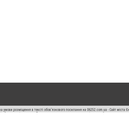
а умови розміщення в тексті обов'язкового посилання на 06252.com.ua - Сайт міста Є
сті або в якості джерела. Порушення виняткових прав переслідується Законом.
ський спецпроєкт", "Політичні новини", "Пресреліз", "PR", "Офіційно", "Політична рек