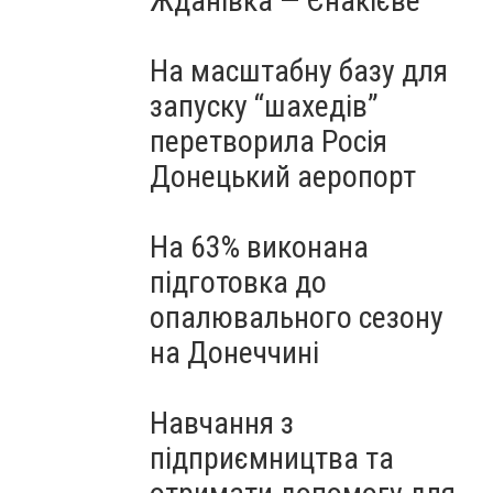
Жданівка — Єнакієве
На масштабну базу для
запуску “шахедів”
перетворила Росія
Донецький аеропорт
На 63% виконана
підготовка до
опалювального сезону
на Донеччині
Навчання з
підприємництва та