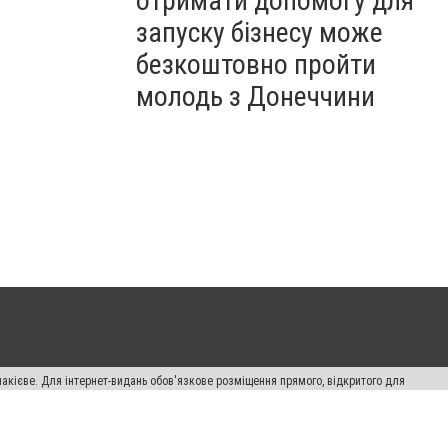
отримати допомогу для
запуску бізнесу може
безкоштовно пройти
молодь з Донеччини
накієве. Для інтернет-видань обов'язкове розміщення прямого, відкритого для
лама" публікуються на правах реклами.