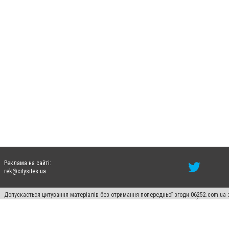
Реклама на сайті:
rek@citysites.ua
Допускається цитування матеріалів без отримання попередньої згоди 06252.com.ua з
пошукових систем гіперпосилання на цитовані статті не нижче другого абзацу в тек
Матеріали з плашками "Новини компаній", "Промо", "Партнерський матеріал", "Партнер