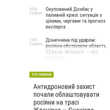
Окупований Донбас у
18:23
2 серпня
паливній кризі: ситуація з
цінами, чергами та прогноз
експерта
Донеччина під ударом:
14:35
2 серпня
росіяни обстріляли область
25 разів, Філашкін — про
наслідки
ТОП НОВИНИ
Антидроновий захист
почали облаштовувати
росіяни на трасі