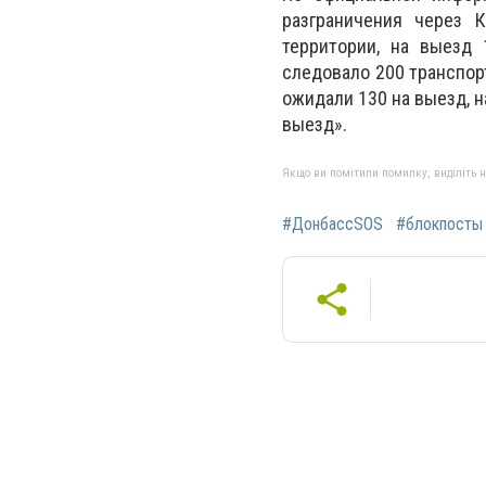
разграничения через 
территории, на выезд 
следовало 200 транспор
ожидали 130 на выезд, н
выезд».
Якщо ви помітили помилку, виділіть нео
#ДонбассSOS
#блокпосты