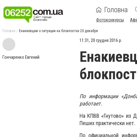
Головна
Фотоконкурсы
Афі
Головна
Енакиевцам о ситуации на блокпостах 20 декабря
11:31, 20 грудня 2016 р.
Енакиевц
Гончаренко Евгений
блокпост
По информации «Донб
работает
.
На КПВВ «Гнутово» из Д
Пеших практически нет.
По официальной инфор