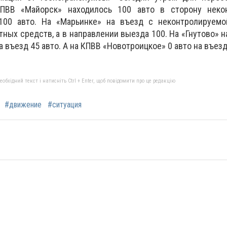
КПВВ «Майорск» находилось 100 авто в сторону неко
100 авто. На «Марьинке» на въезд с неконтролируемо
тных средств, а в направлении выезда 100. На «Гнутово» 
а въезд 45 авто. А на КПВВ «Новотроицкое» 0 авто на въезд
бхідний текст і натисніть Ctrl + Enter, щоб повідомити про це редакцію
#движение
#ситуация