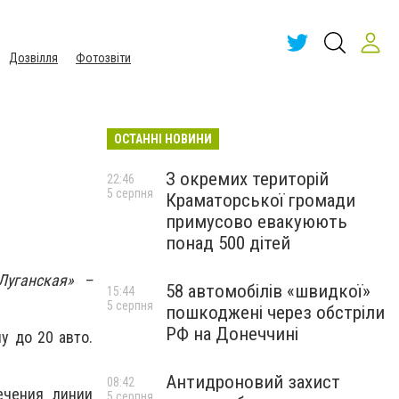
Дозвілля
Фотозвіти
ОСТАННІ НОВИНИ
З окремих територій
22:46
5 серпня
Краматорської громади
примусово евакуюють
понад 500 дітей
Луганская» –
58 автомобілів «швидкої»
15:44
5 серпня
пошкоджені через обстріли
РФ на Донеччині
у до 20 авто.
Антидроновий захист
08:42
ечения линии
5 серпня