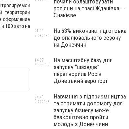
почали облаштовувати
нтролируемой
росіяни на трасі Жданівка —
й территории
Єнакієве
на оформление
 и 100 авто на
На 63% виконана підготовка
21:00
3 серпня
до опалювального сезону
на Донеччині
На масштабну базу для
14:57
3 серпня
запуску “шахедів”
перетворила Росія
Донецький аеропорт
Навчання з підприємництва
08:54
3 серпня
та отримати допомогу для
запуску бізнесу може
безкоштовно пройти
молодь з Донеччини