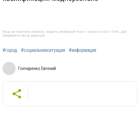
Якщо ви помітили помилку, виділіть необхідний текст і натисніть Ctrl + Enter, щоб
повідомити про це редакцію
#город
#социальнаяситуация
#информация
Гончаренко Евгений