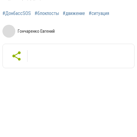
#ДонбассSOS
#блокпосты
#движение
#ситуация
Гончаренко Евгений