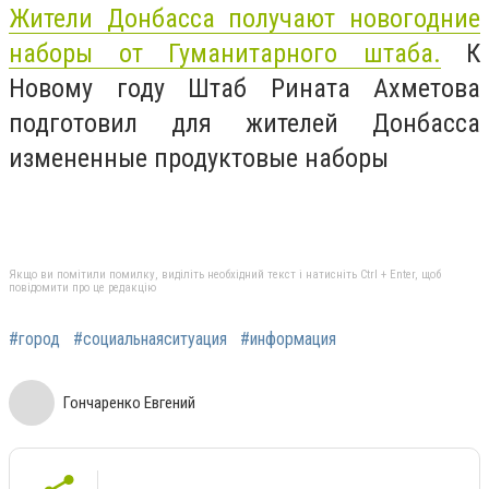
Жители Донбасса получают новогодние
наборы от Гуманитарного штаба.
К
Новому году Штаб Рината Ахметова
подготовил для жителей Донбасса
измененные продуктовые наборы
Якщо ви помітили помилку, виділіть необхідний текст і натисніть Ctrl + Enter, щоб
повідомити про це редакцію
#город
#социальнаяситуация
#информация
Гончаренко Евгений