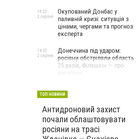
Окупований Донбас у
18:23
2 серпня
паливній кризі: ситуація з
цінами, чергами та прогноз
експерта
Донеччина під ударом:
14:35
2 серпня
росіяни обстріляли область
25 разів, Філашкін — про
наслідки
ТОП НОВИНИ
Антидроновий захист
почали облаштовувати
росіяни на трасі