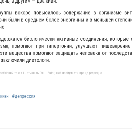
ень, а другим — два киви.
руппы вскоре повысилось содержание в организме вит
они были в среднем более энергичны и в меньшей степе
ые.
содержатся биологически активные соединения, которые
зма, помогают при гипертонии, улучшают пищеварение
эти вещества помогают защищать человека от последств
 заключили диетологи.
бхідний текст і натисніть Ctrl + Enter, щоб повідомити про це редакцію
киви
#депрессия