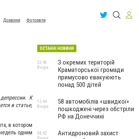
Дозвілля
Фотозвіти
ОСТАННІ НОВИНИ
З окремих територій
22:46
Вчора
Краматорської громади
примусово евакуюють
понад 500 дітей
депрессии. К
58 автомобілів «швидкої»
15:44
тся в статье,
Вчора
пошкоджені через обстріли
РФ на Донеччині
та, в котором
 недель одним
Антидроновий захист
08:42
Вчора