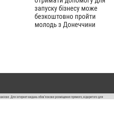
отримати допомогу для
запуску бізнесу може
безкоштовно пройти
молодь з Донеччини
накієве. Для інтернет-видань обов'язкове розміщення прямого, відкритого для
лама" публікуються на правах реклами.