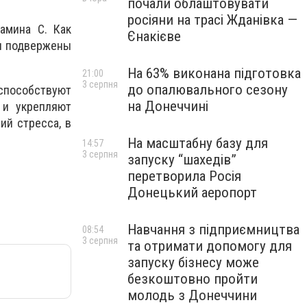
почали облаштовувати
росіяни на трасі Жданівка —
амина С. Как
Єнакієве
ни подвержены
На 63% виконана підготовка
21:00
3 серпня
до опалювального сезону
 способствуют
на Донеччині
 и укрепляют
ий стресса, в
На масштабну базу для
14:57
3 серпня
запуску “шахедів”
перетворила Росія
Донецький аеропорт
Навчання з підприємництва
08:54
3 серпня
та отримати допомогу для
запуску бізнесу може
безкоштовно пройти
молодь з Донеччини