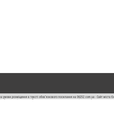
а умови розміщення в тексті обов'язкового посилання на 06252.com.ua - Сайт міста Є
сті або в якості джерела. Порушення виняткових прав переслідується Законом.
ський спецпроєкт", "Політичні новини", "Пресреліз", "PR", "Офіційно", "Політична рек