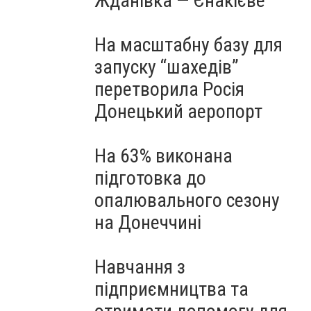
Жданівка — Єнакієве
На масштабну базу для
запуску “шахедів”
перетворила Росія
Донецький аеропорт
На 63% виконана
підготовка до
опалювального сезону
на Донеччині
Навчання з
підприємництва та