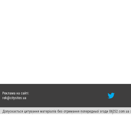
Реклама на сайті:
rek@citysites.ua
Допускається цитування матеріалів без отримання попередньої згоди 06252.com.ua з
пошукових систем гіперпосилання на цитовані статті не нижче другого абзацу в тек
Матеріали з плашками "Новини компаній", "Промо", "Партнерський матеріал", "Партнер