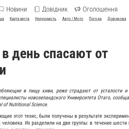
Новини
Довідник
Оголошення
ша
Карта міста
Нерухомість
Авто / Мото
Погода
Довідкова
 в день спасают от
и
ебляющие в пищу киви, реже страдают от усталости и 
пециалисты новозеландского Университета Отаго, сообщае
of Nutritional Science.
ющие этот тезис, были получены в результате эксперимен
 человека. Их разделили на две группы: в течение шести