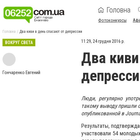
Головна
Фотоконкурсы
Афі
Головна
Два киви в день спасают от депрессии
11:29, 24 грудня 2016 р.
ВОКРУГ СВЕТА
Два киви
депресси
Гончаренко Евгений
Люди, регулярно употр
такому выводу пришли с
опубликованной в Journal 
Результаты, подтвержда
участвовали 54 молодых