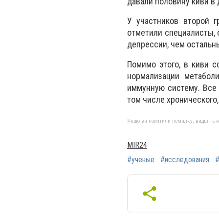
давали половину киви в д
У участников второй г
отметили специалисты, 
депрессии, чем остальн
Помимо этого, в киви 
нормализации метаболи
иммунную систему. Все 
том числе хронического,
Якщо ви помітили помилку, виділіть нео
MIR24
#ученые
#исследования
#