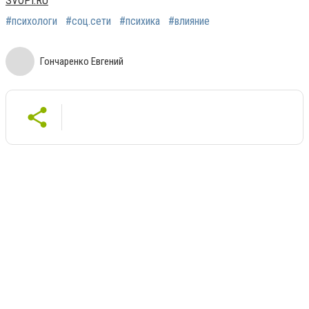
SVOPI.RU
#психологи
#соц.сети
#психика
#влияние
Гончаренко Евгений