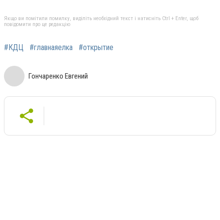
Якщо ви помітили помилку, виділіть необхідний текст і натисніть Ctrl + Enter, щоб
повідомити про це редакцію
#КДЦ
#главнаяелка
#открытие
Гончаренко Евгений