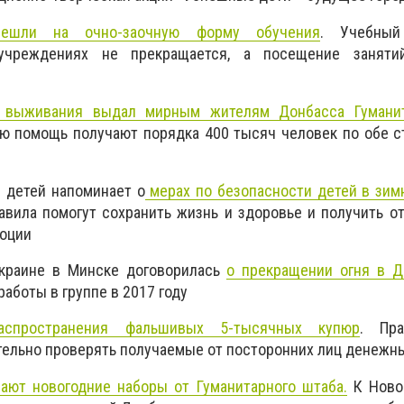
ешли на очно-заочную форму обучения
. Учебны
учреждениях не прекращается, а посещение заняти
в выживания выдал мирным жителям Донбасса Гумани
ю помощь получают порядка 400 тысяч человек по обе с
 детей напоминает о
мерах по безопасности детей в зим
вила помогут сохранить жизнь и здоровье и получить о
оции
Украине в Минске договорилась
о прекращении огня в Д
аботы в группе в 2017 году
аспространения фальшивых 5-тысячных купюр
. Пра
тельно проверять получаемые от посторонних лиц денежн
ают новогодние наборы от Гуманитарного штаба.
К Ново