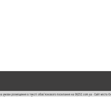
а умови розміщення в тексті обов'язкового посилання на 06252.com.ua - Сайт міста Є
сті або в якості джерела. Порушення виняткових прав переслідується Законом.
ський спецпроєкт", "Політичні новини", "Пресреліз", "PR", "Офіційно", "Політична рек