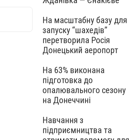
Жданівка — Єнакієве
На масштабну базу для
запуску “шахедів”
перетворила Росія
Донецький аеропорт
На 63% виконана
підготовка до
опалювального сезону
на Донеччині
Навчання з
підприємництва та