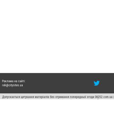
Реклама на сайті:
rek@citysites.ua
Допускається цитування матеріалів без отримання попередньої згоди 06252.com.ua з
пошукових систем гіперпосилання на цитовані статті не нижче другого абзацу в тек
Матеріали з плашками "Новини компаній", "Промо", "Партнерський матеріал", "Партнер