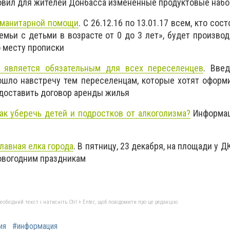
овил для жителей Донбасса измененные продуктовые наб
уманитарной помощи
. С 26.12.16 по 13.01.17 всем, кто сост
емьи с детьми в возрасте от 0 до 3 лет», будет произво
 месту прописки
 является обязательным для всех переселенцев
. Вве
ошло навстречу тем переселенцам, которые хотят оформ
едоставить договор аренды жилья
ак уберечь детей и подростков от алкоголизма?
Информац
главная елка города
. В пятницу, 23 декабря, на площади у Д
овогодним праздникам
бхідний текст і натисніть Ctrl + Enter, щоб повідомити про це редакцію
ия
#информация