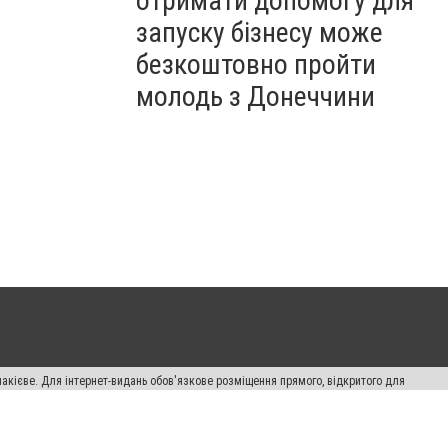
отримати допомогу для
запуску бізнесу може
безкоштовно пройти
молодь з Донеччини
накієве. Для інтернет-видань обов'язкове розміщення прямого, відкритого для
лама" публікуються на правах реклами.