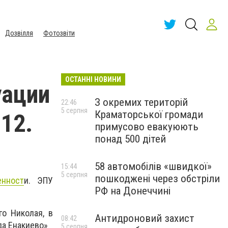
Дозвілля
Фотозвіти
ОСТАННІ НОВИНИ
уации
З окремих територій
22:46
5 серпня
Краматорської громади
.12.
примусово евакуюють
понад 500 дітей
58 автомобілів «швидкої»
15:44
5 серпня
пошкоджені через обстріли
нност
и. ЭПУ
РФ на Донеччині
го Николая, в
Антидроновий захист
08:42
да Енакиево»
5 серпня