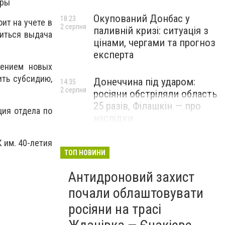
оры
Окупований Донбас у
18:23
оит на учете в
2 серпня
паливній кризі: ситуація з
диться выдача
цінами, чергами та прогноз
експерта
дением новых
ить субсидию,
Донеччина під ударом:
14:35
2 серпня
росіяни обстріляли область
25 разів, Філашкін — про
ия отдела по
наслідки
К им. 40-летия
ТОП НОВИНИ
Антидроновий захист
почали облаштовувати
росіяни на трасі