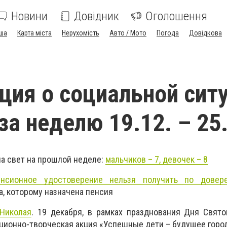
Новини
Довідник
Оголошення
ша
Карта міста
Нерухомість
Авто / Мото
Погода
Довідкова
ия о социальной сит
за неделю 19.12. – 25
а свет на прошлой неделе:
мальчиков – 7, девочек – 8
нсионное удостоверение нельзя получить по довере
а, которому назначена пенсия
Николая
. 19 декабря, в рамках празднования Дня Свято
ионно-творческая акция «Успешные дети – будущее горо