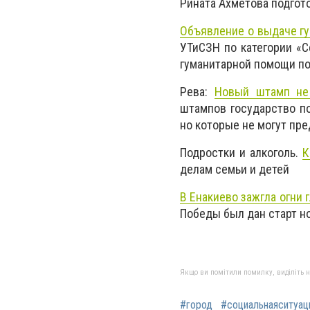
Рината Ахметова подгот
Объявление о выдаче г
УТиСЗН по категории «С
гуманитарной помощи по
Рева:
Новый штамп не
штампов государство п
но которые не могут пр
Подростки и алкоголь.
К
делам семьи и детей
В Енакиево зажгла огни 
Победы был дан старт н
Якщо ви помітили помилку, виділіть нео
#город
#социальнаяситуац