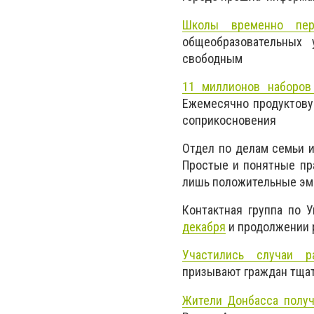
Школы временно пер
общеобразовательных 
свободным
11 миллионов наборо
Ежемесячно продуктову
соприкосновения
Отдел по делам семьи и
Простые и понятные пра
лишь положительные эм
Контактная группа по 
декабря
и продолжении р
Участились случаи р
призывают граждан тща
Жители Донбасса получ