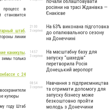
почали облаштовувати
росіяни на трасі Жданівка —
й процесс в
Єнакієве
й становится
На 63% виконана підготовка
21:00
тарный штаб
.
3 серпня
до опалювального сезону
тороны линии
на Донеччині
На масштабну базу для
ние каникулы
.
14:57
3 серпня
запуску “шахедів”
т зимы только
перетворила Росія
Донецький аеропорт
онбассе с 24
Навчання з підприємництва
08:54
3 серпня
та отримати допомогу для
воохранители
запуску бізнесу може
ые купюры
безкоштовно пройти
му году Штаб
молодь з Донеччини