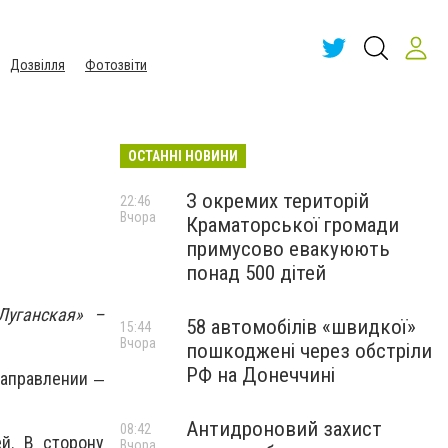
Дозвілля
Фотозвіти
ОСТАННІ НОВИНИ
З окремих територій
22:46
Вчора
Краматорської громади
примусово евакуюють
понад 500 дітей
Луганская» –
58 автомобілів «швидкої»
15:44
Вчора
пошкоджені через обстріли
РФ на Донеччині
направлении ‒
Антидроновий захист
08:42
й. В сторону
Вчора