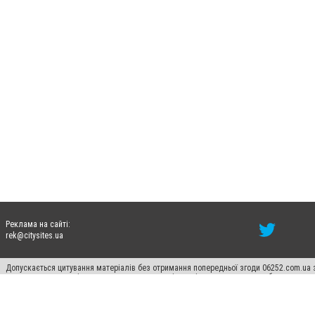
Реклама на сайті:
rek@citysites.ua
Допускається цитування матеріалів без отримання попередньої згоди 06252.com.ua з
пошукових систем гіперпосилання на цитовані статті не нижче другого абзацу в тек
Матеріали з плашками "Новини компаній", "Промо", "Партнерський матеріал", "Партнер