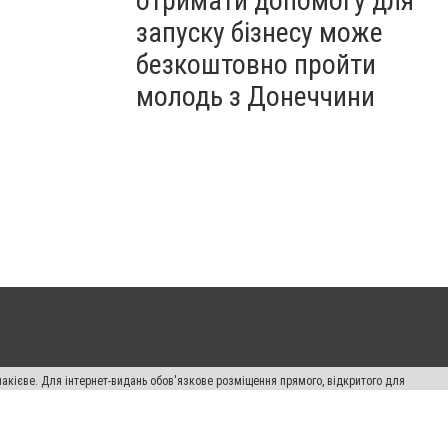
отримати допомогу для
запуску бізнесу може
безкоштовно пройти
молодь з Донеччини
накієве. Для інтернет-видань обов'язкове розміщення прямого, відкритого для
лама" публікуються на правах реклами.