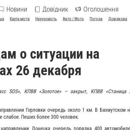
Новини
Довідник
Оголошення
ша
Карта міста
Нерухомість
Авто / Мото
Погода
Довідкова
ам о ситуации на
ах 26 декабря
асс SOS»,
КПВВ «Золотое» – закрыт, КПВВ «Станица 
правлении Горловки очередь около 1 км. В Бахмутском 
е слабое. Пеших более 300 человек.
направлении Донецка очередь порядка 400 автомобиле