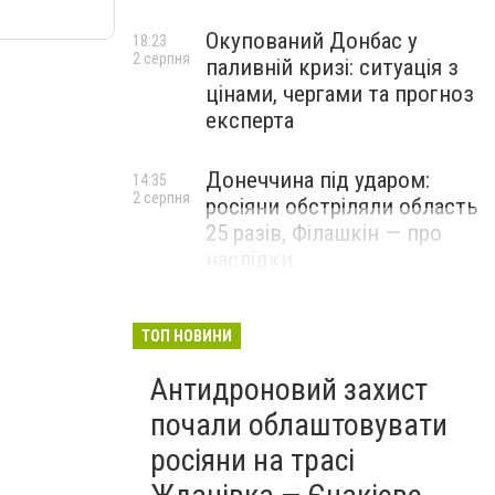
Окупований Донбас у
18:23
2 серпня
паливній кризі: ситуація з
цінами, чергами та прогноз
експерта
Донеччина під ударом:
14:35
2 серпня
росіяни обстріляли область
25 разів, Філашкін — про
наслідки
ТОП НОВИНИ
Антидроновий захист
почали облаштовувати
росіяни на трасі