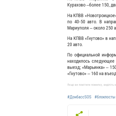
Курахово ‒более 150, дв
На КПВВ «Новотроицкое»
по 40-50 авто. В напр
Мариуполя ‒ около 250 
На КПВВ «Гнутово» в на
20 авто.
По официальной информ
находилось следующее 
выезд; «Марьинка» ‒ 150
«Гнутово» ‒ 160 на въезд
Якщо ви помітили помилку, виділіть нео
#ДонбассSOS
#блокпосты