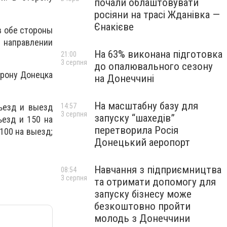
почали облаштовувати
росіяни на трасі Жданівка —
Єнакієве
в обе стороны
 направлении
На 63% виконана підготовка
21:00
3 серпня
до опалювального сезону
орону Донецка
на Донеччині
На масштабну базу для
ъезд и выезд
14:57
3 серпня
запуску “шахедів”
ъезд и 150 на
перетворила Росія
100 на выезд;
Донецький аеропорт
Навчання з підприємництва
08:54
3 серпня
та отримати допомогу для
запуску бізнесу може
безкоштовно пройти
молодь з Донеччини