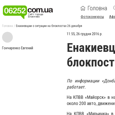
Головна
Фотоконкурсы
Афі
Головна
Енакиевцам о ситуации на блокпостах 26 декабря
11:55, 26 грудня 2016 р.
Енакиевц
Гончаренко Евгений
блокпост
По информации «Донб
работает
.
На КПВВ «Майорск» в на
около 200 авто, движени
На КПВВ «Марьинка» в 