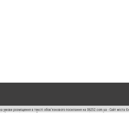
а умови розміщення в тексті обов'язкового посилання на 06252.com.ua - Сайт міста Є
сті або в якості джерела. Порушення виняткових прав переслідується Законом.
ський спецпроєкт", "Політичні новини", "Пресреліз", "PR", "Офіційно", "Політична рек