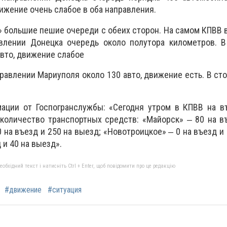
ижение очень слабое в оба направления.
 большие пешие очереди с обеих сторон. На самом КПВВ 
авлении Донецка очередь около полутора километров. В
авто, движение слабое
правлении Мариуполя около 130 авто, движение есть. В ст
ации от Госпогранслужбы: «Сегодня утром в КПВВ на в
количество транспортных средств: «Майорск» ‒ 80 на в
 на въезд и 250 на выезд; «Новотроицкое» ‒ 0 на въезд и 
 и 40 на выезд».
бхідний текст і натисніть Ctrl + Enter, щоб повідомити про це редакцію
#движение
#ситуация