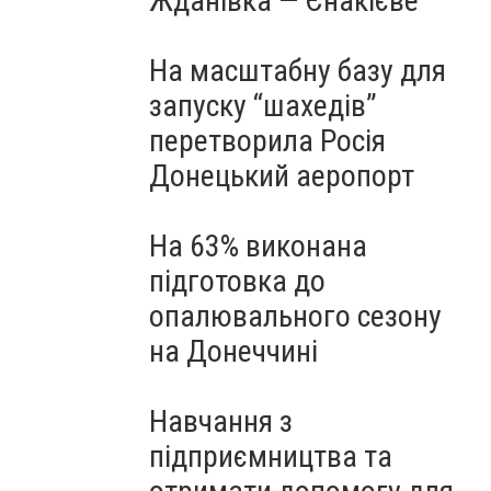
Жданівка — Єнакієве
На масштабну базу для
запуску “шахедів”
перетворила Росія
Донецький аеропорт
На 63% виконана
підготовка до
опалювального сезону
на Донеччині
Навчання з
підприємництва та