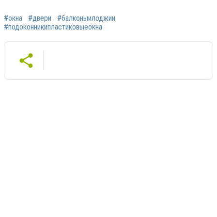
#окна
#двери
#балконыилоджии
#подоконникипластиковыеокна