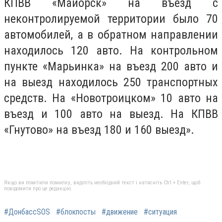
КПВВ «Майорск» на въезд с
неконтролируемой территории было 70
автомобилей, а в обратном направлении
находилось 120 авто. На контрольном
пункте «Марьинка» на въезд 200 авто и
на выезд находилось 250 транспортных
средств. На «Новотроицком» 10 авто на
въезд и 100 авто на выезд. На КПВВ
«Гнутово» на въезд 180 и 160 выезд».
Якщо ви помітили помилку, виділіть необхідний текст і натисніть Ctrl + Enter, щоб
повідомити про це редакцію
#ДонбассSOS
#блокпосты
#движение
#ситуация