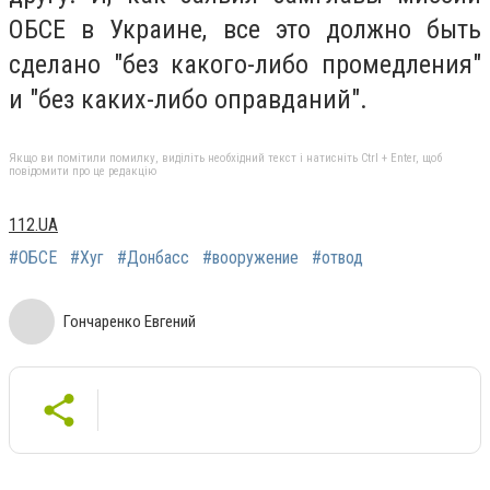
ОБСЕ в Украине, все это должно быть
сделано "без какого-либо промедления"
и "без каких-либо оправданий".
Якщо ви помітили помилку, виділіть необхідний текст і натисніть Ctrl + Enter, щоб
повідомити про це редакцію
112.UA
#ОБСЕ
#Хуг
#Донбасс
#вооружение
#отвод
Гончаренко Евгений