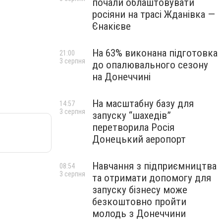
почали облаштовувати
росіяни на трасі Жданівка —
Єнакієве
На 63% виконана підготовка
21:00
3 серпня
до опалювального сезону
на Донеччині
На масштабну базу для
14:57
3 серпня
запуску “шахедів”
перетворила Росія
Донецький аеропорт
Навчання з підприємництва
08:54
3 серпня
та отримати допомогу для
запуску бізнесу може
безкоштовно пройти
молодь з Донеччини