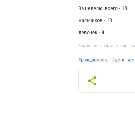
За неделю: всего - 18
мальчиков - 10
девочек - 8
Якщо ви помітили помилку, виділіть нео
#рождаемость
#дети
#ст