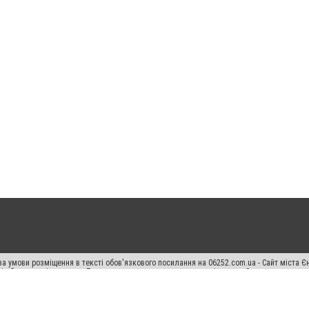
а умови розміщення в тексті обов'язкового посилання на 06252.com.ua - Сайт міста Є
сті або в якості джерела. Порушення виняткових прав переслідується Законом.
ський спецпроєкт", "Політичні новини", "Пресреліз", "PR", "Офіційно", "Політична рек