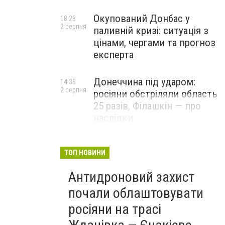
Окупований Донбас у
18:23
2 серпня
паливній кризі: ситуація з
цінами, чергами та прогноз
експерта
Донеччина під ударом:
14:35
2 серпня
росіяни обстріляли область
25 разів, Філашкін — про
наслідки
ТОП НОВИНИ
Антидроновий захист
почали облаштовувати
росіяни на трасі