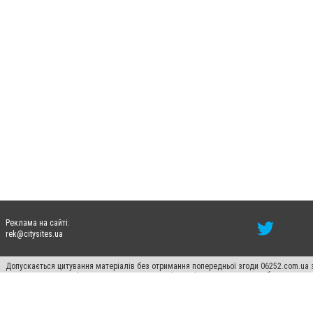
Реклама на сайті:
rek@citysites.ua
Допускається цитування матеріалів без отримання попередньої згоди 06252.com.ua з
пошукових систем гіперпосилання на цитовані статті не нижче другого абзацу в тек
Матеріали з плашками "Новини компаній", "Промо", "Партнерський матеріал", "Партнер