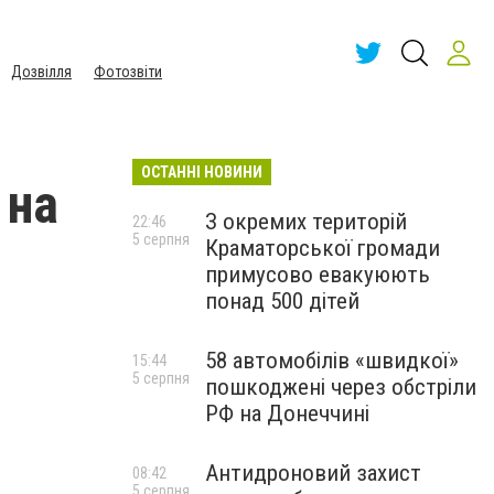
Дозвілля
Фотозвіти
ОСТАННІ НОВИНИ
 на
З окремих територій
22:46
5 серпня
Краматорської громади
примусово евакуюють
понад 500 дітей
58 автомобілів «швидкої»
15:44
5 серпня
пошкоджені через обстріли
РФ на Донеччині
Антидроновий захист
08:42
5 серпня