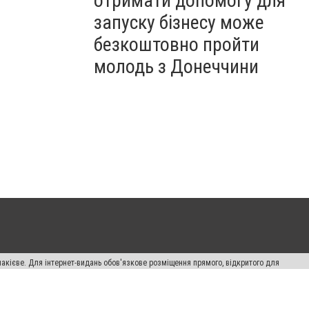
отримати допомогу для
запуску бізнесу може
безкоштовно пройти
молодь з Донеччини
накієве. Для інтернет-видань обов'язкове розміщення прямого, відкритого для
лама" публікуються на правах реклами.