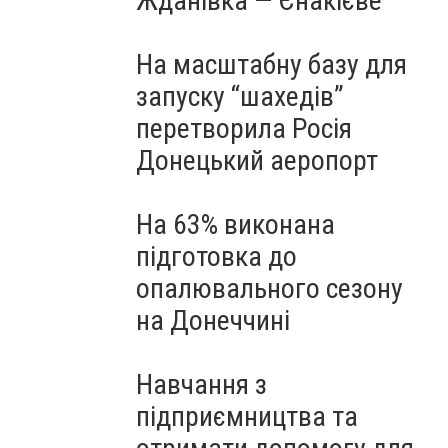
Жданівка — Єнакієве
На масштабну базу для
запуску “шахедів”
перетворила Росія
Донецький аеропорт
На 63% виконана
підготовка до
опалювального сезону
на Донеччині
Навчання з
підприємництва та