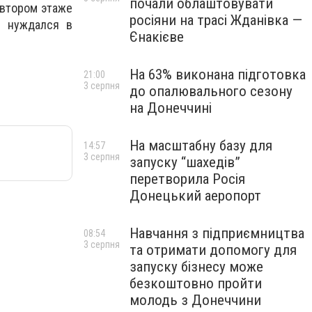
почали облаштовувати
 втором этаже
росіяни на трасі Жданівка —
й нуждался в
Єнакієве
На 63% виконана підготовка
21:00
3 серпня
до опалювального сезону
на Донеччині
На масштабну базу для
14:57
3 серпня
запуску “шахедів”
перетворила Росія
Донецький аеропорт
Навчання з підприємництва
08:54
3 серпня
та отримати допомогу для
запуску бізнесу може
безкоштовно пройти
молодь з Донеччини