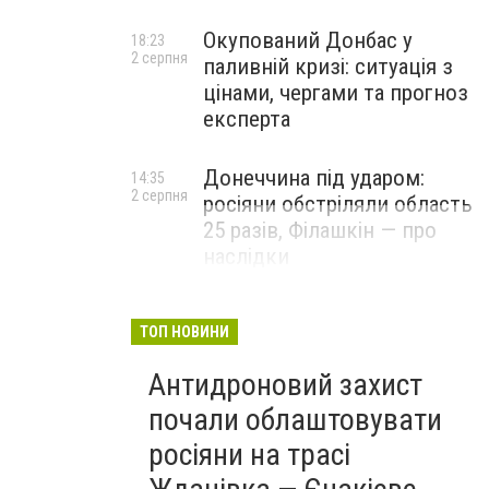
Окупований Донбас у
18:23
2 серпня
паливній кризі: ситуація з
цінами, чергами та прогноз
експерта
Донеччина під ударом:
14:35
2 серпня
росіяни обстріляли область
25 разів, Філашкін — про
наслідки
ТОП НОВИНИ
Антидроновий захист
почали облаштовувати
росіяни на трасі