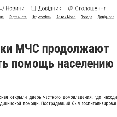
Новини
Довідник
Оголошення
ша
Карта міста
Нерухомість
Авто / Мото
Погода
Довідкова
ики МЧС продолжают
ть помощь населению
сная открыли дверь частного домовладения, где находи
дицинской помощи. Пострадавший был госпитализирован