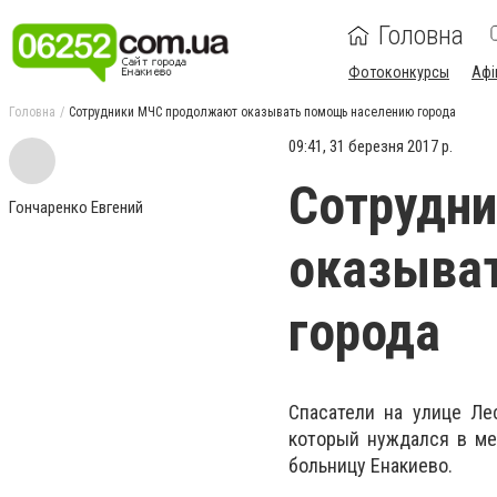
Головна
Фотоконкурсы
Афі
Головна
Сотрудники МЧС продолжают оказывать помощь населению города
09:41, 31 березня 2017 р.
Сотрудн
Гончаренко Евгений
оказыва
города
Спасатели на улице Ле
который нуждался в ме
больницу Енакиево.