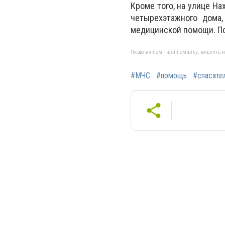
Кроме того, на улице Н
четырехэтажного дома
медицинской помощи. По
Якщо ви помітили помилку, виділіть нео
#МЧС
#помощь
#спасате