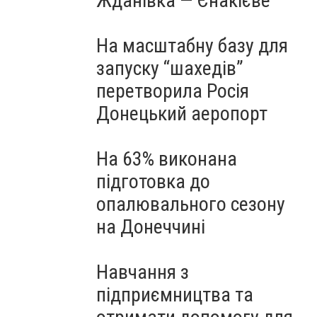
Жданівка — Єнакієве
На масштабну базу для
запуску “шахедів”
перетворила Росія
Донецький аеропорт
На 63% виконана
підготовка до
опалювального сезону
на Донеччині
Навчання з
підприємництва та