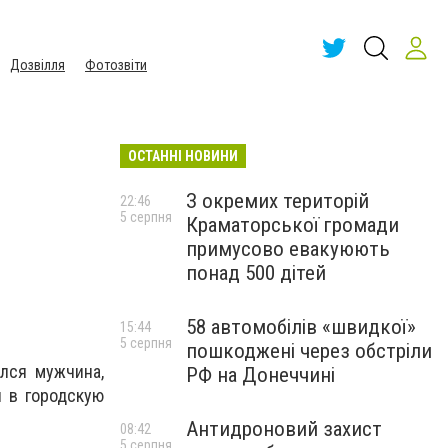
Дозвілля
Фотозвіти
ОСТАННІ НОВИНИ
З окремих територій
22:46
5 серпня
Краматорської громади
примусово евакуюють
понад 500 дітей
58 автомобілів «швидкої»
15:44
5 серпня
пошкоджені через обстріли
лся мужчина,
РФ на Донеччині
 в городскую
Антидроновий захист
08:42
5 серпня