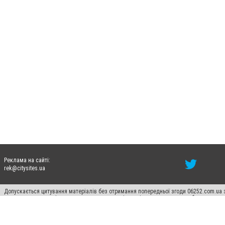
Реклама на сайті:
rek@citysites.ua
Допускається цитування матеріалів без отримання попередньої згоди 06252.com.ua з
пошукових систем гіперпосилання на цитовані статті не нижче другого абзацу в тек
Матеріали з плашками "Новини компаній", "Промо", "Партнерський матеріал", "Партнер