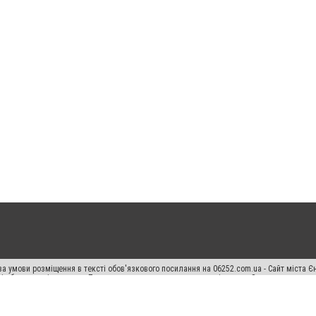
а умови розміщення в тексті обов'язкового посилання на 06252.com.ua - Сайт міста Є
сті або в якості джерела. Порушення виняткових прав переслідується Законом.
ський спецпроєкт", "Політичні новини", "Пресреліз", "PR", "Офіційно", "Політична рек