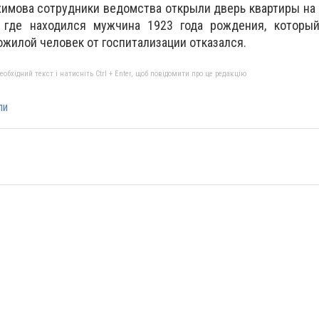
ахимова сотрудники ведомства открыли дверь квартиры на
, где находился мужчина 1923 года рождения, которы
жилой человек от госпитализации отказался.
бхідний текст і натисніть Ctrl + Enter, щоб повідомити про це редакцію
ли