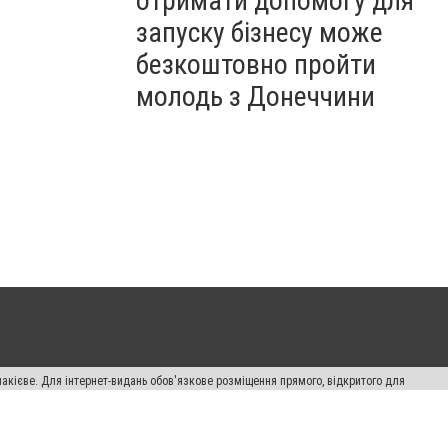
отримати допомогу для
запуску бізнесу може
безкоштовно пройти
молодь з Донеччини
накієве. Для інтернет-видань обов'язкове розміщення прямого, відкритого для
лама" публікуються на правах реклами.