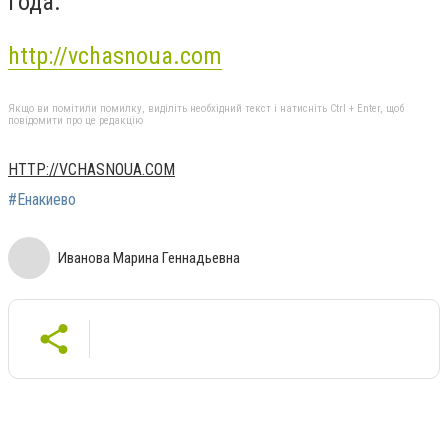
года.
http://vchasnoua.com
Якщо ви помітили помилку, виділіть необхідний текст і натисніть Ctrl + Enter, щоб
повідомити про це редакцію
HTTP://VCHASNOUA.COM
#Енакиево
Иванова Марина Геннадьевна