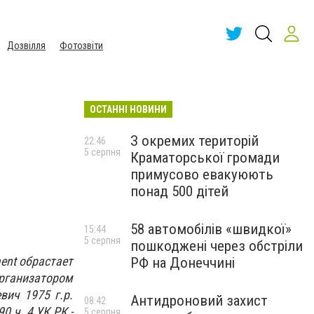
Дозвілля
Фотозвіти
ОСТАННІ НОВИНИ
З окремих територій
22:46
5 серпня
Краматорської громади
примусово евакуюють
понад 500 дітей
58 автомобілів «швидкої»
15:44
5 серпня
пошкоджені через обстріли
ent обрастает
РФ на Донеччині
рганизатором
вич 1975 г.р.
Антидроновий захист
08:42
 ч. 4 УК РК -
5 серпня