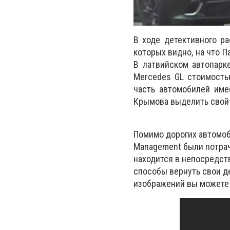
В ходе детективного р
которых видно, на что П
В латвийском автопарк
Mercedes GL стоимостью
часть автомобилей име
Крымова выделить свой 
Помимо дорогих автомоби
Management были потра
находится в непосредст
способы вернуть свои д
изображений вы можете 