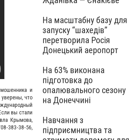
Жданівка — Єнакієве
На масштабну базу для
запуску “шахедів”
перетворила Росія
Донецький аеропорт
На 63% виконана
підготовка до
опалювального сезону
 мошенника и
 уверены, что
на Донеччині
еждународный
Если вы стали
Навчання з
вла Крымова,
708-383-38-56,
підприємництва та