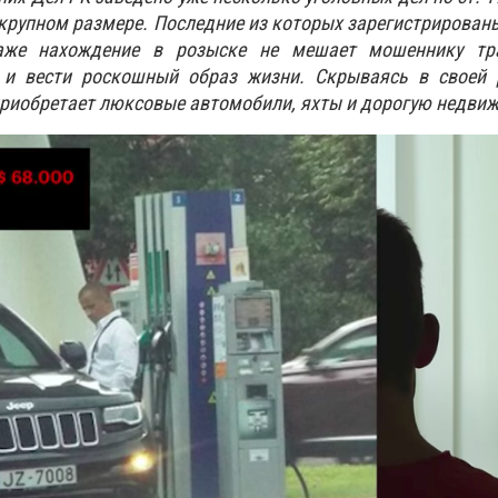
крупном размере. Последние из которых зарегистрирова
аже нахождение в розыске не мешает мошеннику тр
 и вести роскошный образ жизни. Скрываясь в своей 
риобретает люксовые автомобили, яхты и дорогую недви