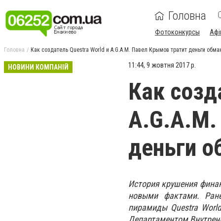
Головна
Фотоконкурсы
Афі
Головна
Как создатель Questra World и A.G.A.M. Павел Крымов тратит деньги обма
11:44, 9 жовтня 2017 р.
НОВИНИ КОМПАНІЙ
Как созд
A.G.A.M.
деньги о
История крушения финанс
новыми фактами. Ране
пирамиды Questra Worl
Департаментом Внутренни