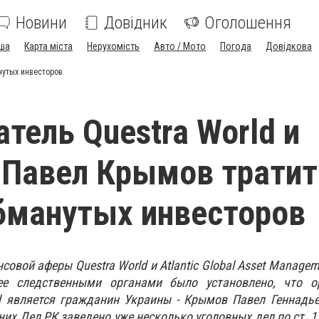
Новини
Довідник
Оголошення
ша
Карта міста
Нерухомість
Авто / Мото
Погода
Довідкова
нутых инвесторов
атель Questra World и
 Павел Крымов тратит
бманутых инвесторов
овой аферы Questra World и Atlantic Global Asset Managem
е следственными органами было установлено, что о
d является гражданин Украины - Крымов Павел Геннадье
х Дел РК заведено уже несколько уголовных дел по ст. 190