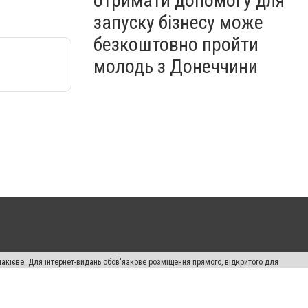
отримати допомогу для
запуску бізнесу може
безкоштовно пройти
молодь з Донеччини
накієве. Для інтернет-видань обов'язкове розміщення прямого, відкритого для
лама" публікуються на правах реклами.