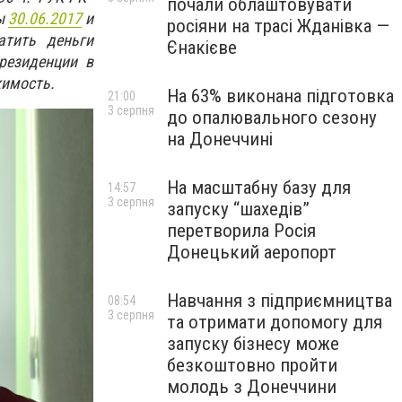
почали облаштовувати
ны
30.06.2017
и
росіяни на трасі Жданівка —
атить деньги
Єнакієве
резиденции в
жимость.
На 63% виконана підготовка
21:00
3 серпня
до опалювального сезону
на Донеччині
На масштабну базу для
14:57
3 серпня
запуску “шахедів”
перетворила Росія
Донецький аеропорт
Навчання з підприємництва
08:54
3 серпня
та отримати допомогу для
запуску бізнесу може
безкоштовно пройти
молодь з Донеччини