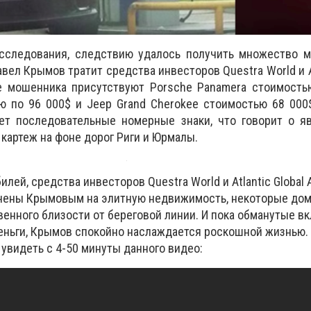
асследования, следствию удалось получить множество м
авел Крымов тратит средства инвесторов Questra World и At
е мошенника присутствуют Porsche Panamera стоимостью
 по 96 000$ и Jeep Grand Cherokee стоимостью 68 000$
ет последовательные номерные знаки, что говорит о я
картеж на фоне дорог Риги и Юрмалы.
лей, средства инвесторов Questra World и Atlantic Global 
чены Крымовым на элитную недвижимость, некоторые до
венного близости от береговой линии. И пока обманутые в
еньги, Крымов спокойно наслаждается роскошной жизнью.
увидеть с 4-50 минуты данного видео: