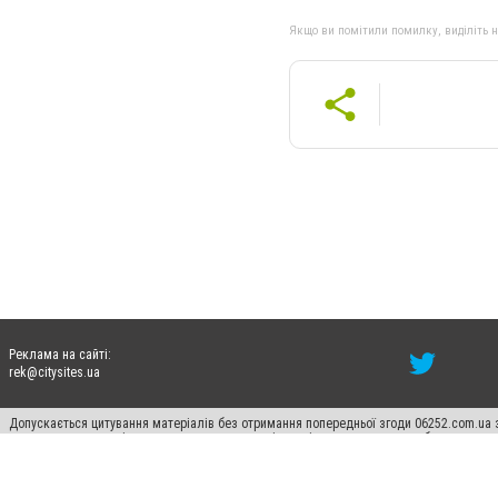
Якщо ви помітили помилку, виділіть нео
Реклама на сайті:
rek@citysites.ua
Допускається цитування матеріалів без отримання попередньої згоди 06252.com.ua з
пошукових систем гіперпосилання на цитовані статті не нижче другого абзацу в тек
Матеріали з плашками "Новини компаній", "Промо", "Партнерський матеріал", "Партнер