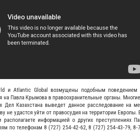
ld и Atlantic Global возмущены подобным поведением
я на Павла Крымова в правоохранительные органы. Многие
х Дел Казахстана выведет данное расследование на м
ву не удастся уйти от правосудия на территории Европы. 
 располагаете информацией о других преступлениях Па
ям по телефонам 8 (727) 254-42-62, 8 (727) 254-43-79, 8-