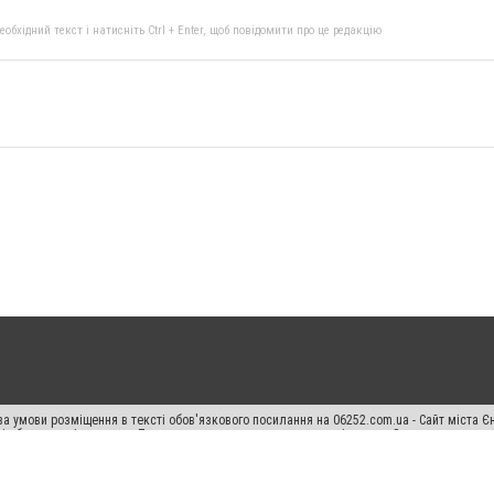
бхідний текст і натисніть Ctrl + Enter, щоб повідомити про це редакцію
а умови розміщення в тексті обов'язкового посилання на 06252.com.ua - Сайт міста Є
сті або в якості джерела. Порушення виняткових прав переслідується Законом.
ський спецпроєкт", "Політичні новини", "Пресреліз", "PR", "Офіційно", "Політична рек