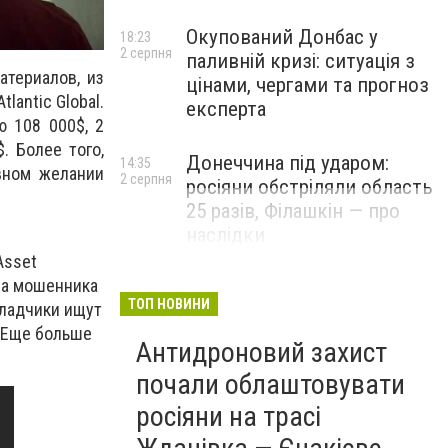
Окупований Донбас у
18:23
2 серпня
паливній кризі: ситуація з
атериалов, из
цінами, чергами та прогноз
lantic Global.
експерта
 108 000$, 2
. Более того,
Донеччина під ударом:
14:35
вном желании
2 серпня
росіяни обстріляли область
25 разів, Філашкін — про
наслідки
Asset
ма мошенника
ТОП НОВИНИ
кладчики ищут
 Еще больше
Антидроновий захист
почали облаштовувати
росіяни на трасі