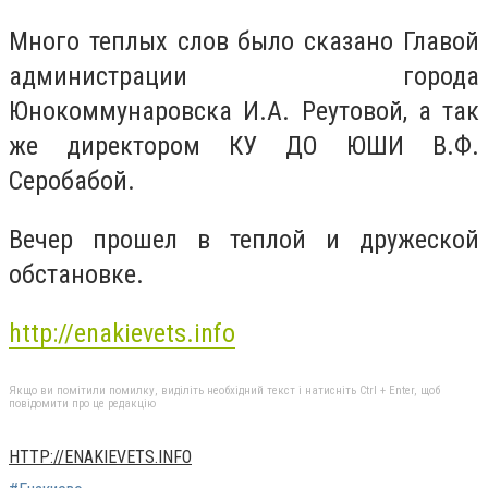
Много теплых слов было сказано Главой
администрации города
Юнокоммунаровска И.А. Реутовой, а так
же директором КУ ДО ЮШИ В.Ф.
Серобабой.
Вечер прошел в теплой и дружеской
обстановке.
http://enakievets.info
Якщо ви помітили помилку, виділіть необхідний текст і натисніть Ctrl + Enter, щоб
повідомити про це редакцію
HTTP://ENAKIEVETS.INFO