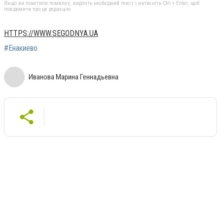
Якщо ви помітили помилку, виділіть необхідний текст і натисніть Ctrl + Enter, щоб
повідомити про це редакцію
HTTPS://WWW.SEGODNYA.UA
#Енакиево
Иванова Марина Геннадьевна