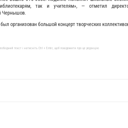
иблиотекарям, так и учителям», — отметил директо
й Чернышов.
 был организован большой концерт творческих коллективо
бхідний текст і натисніть Ctrl + Enter, щоб повідомити про це редакцію