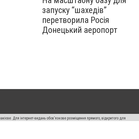
На масштабну базу для
запуску “шахедів”
перетворила Росія
Донецький аеропорт
накієве. Для інтернет-видань обов'язкове розміщення прямого, відкритого для
лама" публікуються на правах реклами.