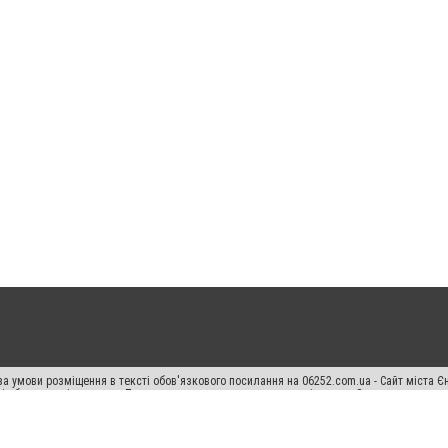
а умови розміщення в тексті обов'язкового посилання на 06252.com.ua - Сайт міста Є
сті або в якості джерела. Порушення виняткових прав переслідується Законом.
ський спецпроєкт", "Політичні новини", "Пресреліз", "PR", "Офіційно", "Політична рек