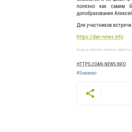
полезно как самим б
допобразования Алексе
Для участников встречи
https://dan-news.info
Якщо ви помітили помилку, виділіть нео
HTTPS://DAN-NEWS.INFO
#Енакиево