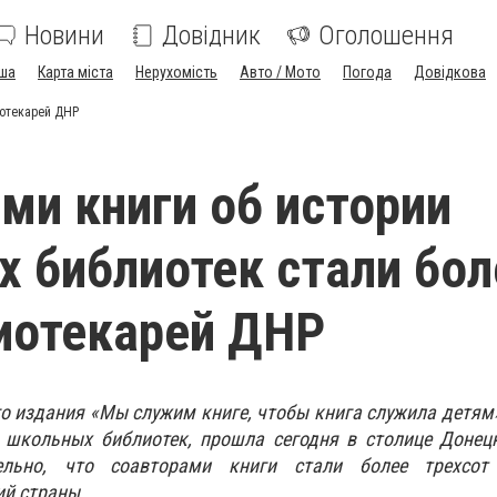
Новини
Довідник
Оголошення
ша
Карта міста
Нерухомість
Авто / Мото
Погода
Довідкова
иотекарей ДНР
ми книги об истории
 библиотек стали бол
иотекарей ДНР
о издания «Мы служим книге, чтобы книга служила детям
 школьных библиотек, прошла сегодня в столице Донец
ельно, что соавторами книги стали более трехсот
ий страны.