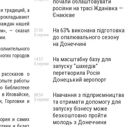
почали облаштовувати
росіяни на трасі Жданівка —
и традиций, а
Єнакієве
 прокладывают
граждан нашей
На 63% виконана підготовка
м», — сказал
21:00
3 серпня
до опалювального сезону
ии.
на Донеччині
лнительного
ногих городов
На масштабну базу для
14:57
3 серпня
запуску “шахедів”
перетворила Росія
 рассказов о
Донецький аеропорт
 опыте работы
ю библиотеке
 в Иловайске,
Навчання з підприємництва
08:54
3 серпня
, Горловки и
та отримати допомогу для
запуску бізнесу може
безкоштовно пройти
тория и самих
молодь з Донеччини
отеки и будет