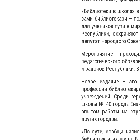
«Библиотеки в школах в
сами библиотекари – п
для учеников пути в ми
Республики, сохраняют
депутат Народного Сове
Мероприятие проход
педагогического образо
и районов Республики. В
Новое издание – это 
профессии библиотекаря
учреждений. Среди гер
школы № 40 города Енак
опытом работы на стра
других городов.
«По сути, сообща напис
библиотек и их школ. В