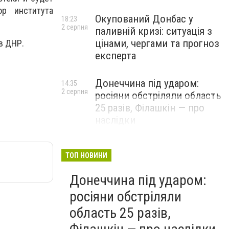
р института
Окупований Донбас у
18:23
2 серпня
паливній кризі: ситуація з
цінами, чергами та прогноз
в ДНР.
експерта
Донеччина під ударом:
14:35
2 серпня
росіяни обстріляли область
25 разів, Філашкін — про
наслідки
ТОП НОВИНИ
Донеччина під ударом:
росіяни обстріляли
область 25 разів,