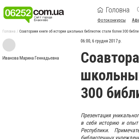
Головна
Фотоконкурсы
Афі
Головна
Соавторами книги об истории школьных библиотек стали более 300 библ
06:00, 6 грудня 2017 р.
Соавтора
Иванова Марина Геннадьевна
школьных
300 библ
Презентация уникальног
в себя историю и опыт
Республики. Примечат
библиотечных учрежден