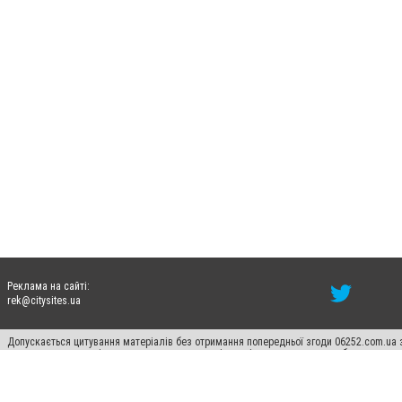
Реклама на сайті:
rek@citysites.ua
Допускається цитування матеріалів без отримання попередньої згоди 06252.com.ua з
пошукових систем гіперпосилання на цитовані статті не нижче другого абзацу в тек
Матеріали з плашками "Новини компаній", "Промо", "Партнерський матеріал", "Партнер