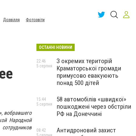
Дозвілля
Фотозвіти
ОСТАННІ НОВИНИ
З окремих територій
22:46
5 серпня
Краматорської громади
ее
примусово евакуюють
понад 500 дітей
58 автомобілів «швидкої»
15:44
5 серпня
пошкоджені через обстріли
», вобравшего
РФ на Донеччині
кой Народной
 сотрудников
Антидроновий захист
08:42
5 серпня