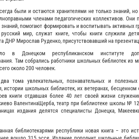
сегда были и остаются хранителями не только знаний, но 
олноправными членами педагогических коллективов. Они
р знаний, помогают формировать и воспитывать активных 
 русский мир, служат книге, чтобы книги служили детя
та ДНР Мирослав Руденко, присутствовавший на презентац
ило в Донецком республиканском институте допо
вания. Там собрались работники школьных библиотек из м
сего около 200 человек.
два тома увлекательных, познавательных и полезных
, истории школьных библиотек, их ветеранах, бесценном
оев книги отдавшая более 40 лет своей жизни служени
иево ВалентинаЩерба, театр при библиотеке школы № 12
ницах издания делятся специалисты Донецка, Макеевки
анная библиотекарями республики новая книга – это ис
 нее вошло 315 эссе. Издание пополнит школьные библи