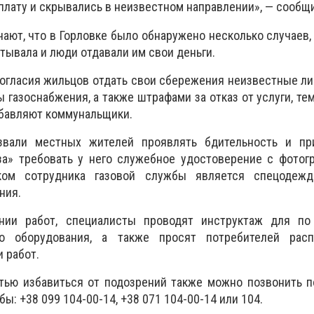
плату и скрывались в неизвестном направлении», — сообщи
ают, что в Горловке было обнаружено несколько случаев, 
ывала и люди отдавали им свои деньги.
огласия жильцов отдать свои сбережения неизвестные ли
 газоснабжения, а также штрафами за отказ от услуги, те
обавляют коммунальщики.
звали местных жителей проявлять бдительность и п
за» требовать у него служебное удостоверение с фотог
ком сотрудника газовой службы является спецодеж
ния.
ании работ, специалисты проводят инструктаж для по
го оборудования, а также просят потребителей рас
 работ.
стью избавиться от подозрений также можно позвонить 
ы: +38 099 104-00-14, +38 071 104-00-14 или 104.