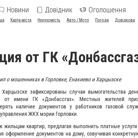
Новини
Довідник
Оголошення
ша
Карта міста
Нерухомість
Авто / Мото
Погода
Довідкова
ия от ГК «Донбассга
ил о мошенниках в Горловке, Енакиево и Харцызске
и Харцызске зафиксированы случаи вымогательства ден
и от имени ГК «Донбассгаз». Местных жителей при
ерять наличие документов у работников газовой слу
управления ЖКХ мэрии Горловки.
 жильцам квартир, предлагая выполнить платные услуги
гая оформление документов на дому, озвучивая конкретну