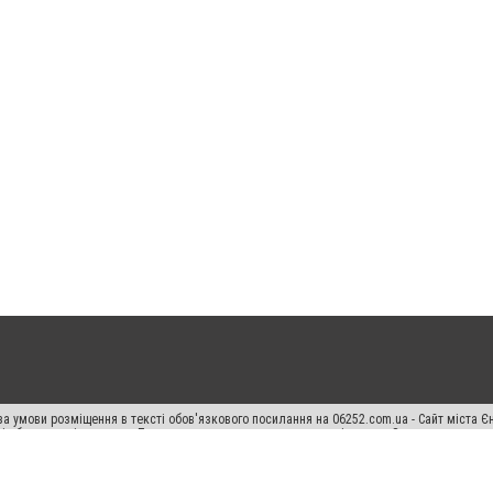
а умови розміщення в тексті обов'язкового посилання на 06252.com.ua - Сайт міста Є
сті або в якості джерела. Порушення виняткових прав переслідується Законом.
ський спецпроєкт", "Політичні новини", "Пресреліз", "PR", "Офіційно", "Політична рек