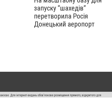
На масштабну базу для
запуску “шахедів”
перетворила Росія
Донецький аеропорт
накієве. Для інтернет-видань обов'язкове розміщення прямого, відкритого для
лама" публікуються на правах реклами.