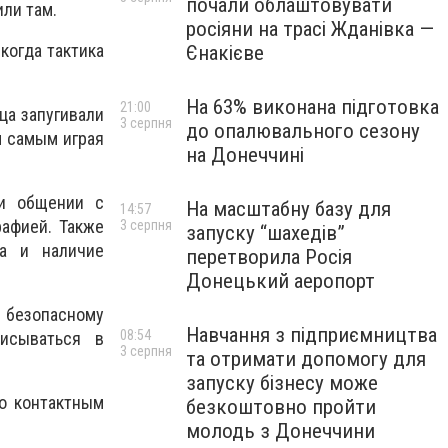
почали облаштовувати
ли там.
росіяни на трасі Жданівка —
когда тактика
Єнакієве
На 63% виконана підготовка
21:00
ца запугивали
3 серпня
до опалювального сезону
м самым играя
на Донеччині
ри общении с
На масштабну базу для
14:57
рафией. Также
3 серпня
запуску “шахедів”
да и наличие
перетворила Росія
Донецький аеропорт
 безопасному
Навчання з підприємництва
08:54
писываться в
3 серпня
та отримати допомогу для
запуску бізнесу може
по контактным
безкоштовно пройти
молодь з Донеччини