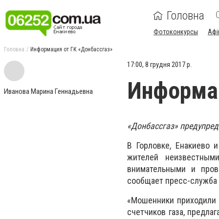
Головна
Фотоконкурсы
Афі
Головна
Информация от ГК «Донбассгаз»
17:00, 8 грудня 2017 р.
Информац
Иванова Марина Геннадьевна
«Донбассгаз» предупред
В Горловке, Енакиево 
жителей неизвестным
внимательными и пров
сообщает пресс-служба 
«Мошенники приходили к
счетчиков газа, предла