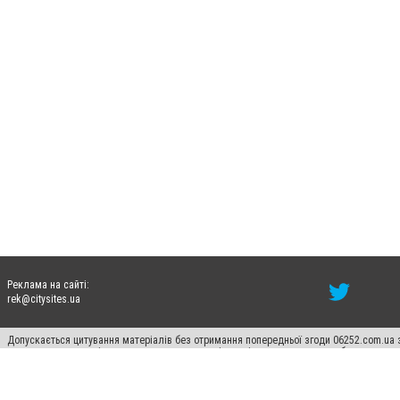
Реклама на сайті:
rek@citysites.ua
Допускається цитування матеріалів без отримання попередньої згоди 06252.com.ua з
пошукових систем гіперпосилання на цитовані статті не нижче другого абзацу в тек
Матеріали з плашками "Новини компаній", "Промо", "Партнерський матеріал", "Партнер