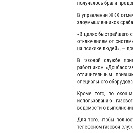
получалось брали предо
В управлении ЖКХ отмеч
злоумышленников срабат
«В целях быстрейшего с
отключением от системы
на психике людей», — д
В газовой службе при
работником «Донбассга
отличительным призна
специального оборудова
Кроме того, по оконч
использованию газово
ведомости о выполнении
Для того, чтобы полно
телефоном газовой служб