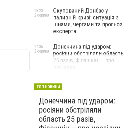
Окупований Донбас у
18:23
2 серпня
паливній кризі: ситуація з
цінами, чергами та прогноз
експерта
Донеччина під ударом:
14:35
2 серпня
росіяни обстріляли область
25 разів, Філашкін — про
наслідки
ТОП НОВИНИ
Донеччина під ударом:
росіяни обстріляли
область 25 разів,