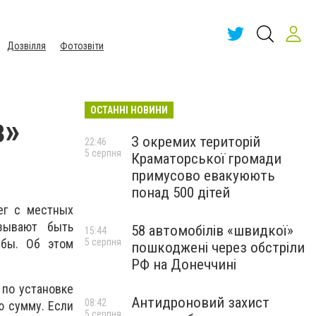
Дозвілля
Фотозвіти
ОСТАННІ НОВИНИ
з»
З окремих територій
22:46
5 серпня
Краматорської громади
примусово евакуюють
понад 500 дітей
ег с местных
зывают быть
58 автомобілів «швидкої»
15:44
5 серпня
жбы. Об этом
пошкоджені через обстріли
РФ на Донеччині
 по установке
Антидроновий захист
08:42
ю сумму. Если
5 серпня