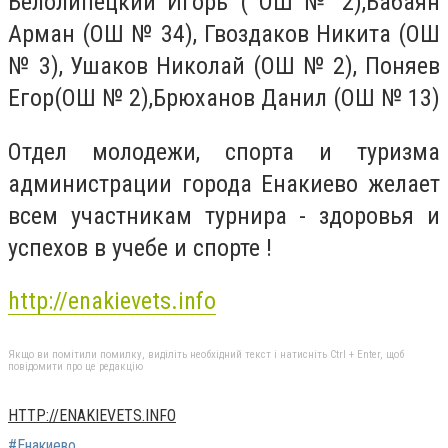
Белолипецкий Игорь ( ОШ № 2),Бабаян
Арман (ОШ № 34), Гвоздаков Никита (ОШ
№ 3), Ушаков Николай (ОШ № 2), Поняев
Егор(ОШ № 2),Брюханов Данил (ОШ № 13)
Отдел молодежи, спорта и туризма
администрации города Енакиево желает
всем участникам турнира - здоровья и
успехов в учебе и спорте !
http://enakievets.info
Якщо ви помітили помилку, виділіть необхідний текст і натисніть Ctrl + Enter, щоб
повідомити про це редакцію
HTTP://ENAKIEVETS.INFO
#Енакиево