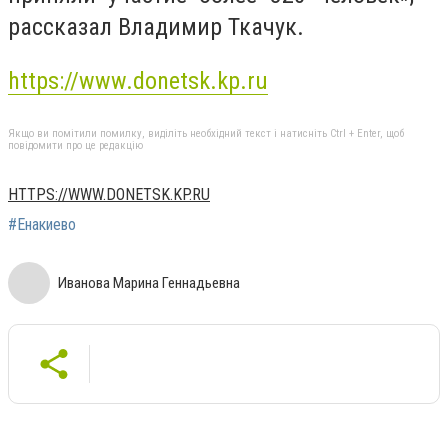
рассказал Владимир Ткачук.
https://www.donetsk.kp.ru
Якщо ви помітили помилку, виділіть необхідний текст і натисніть Ctrl + Enter, щоб
повідомити про це редакцію
HTTPS://WWW.DONETSK.KP.RU
#Енакиево
Иванова Марина Геннадьевна