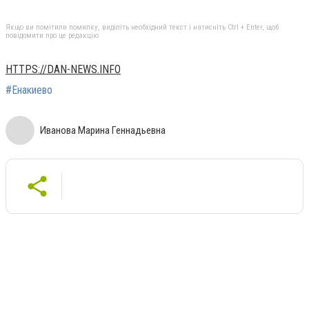
Якщо ви помітили помилку, виділіть необхідний текст і натисніть Ctrl + Enter, щоб
повідомити про це редакцію
HTTPS://DAN-NEWS.INFO
#Енакиево
Иванова Марина Геннадьевна