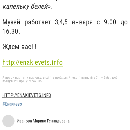
капельку белей».
Музей работает 3,4,5 января с 9.00 до
16.30.
Ждем вас!!!
http://enakievets.info
Якщо ви помітили помилку, виділіть необхідний текст і натисніть Ctrl + Enter, щоб
повідомити про це редакцію
HTTP://ENAKIEVETS.INFO
#Енакиево
Иванова Марина Геннадьевна