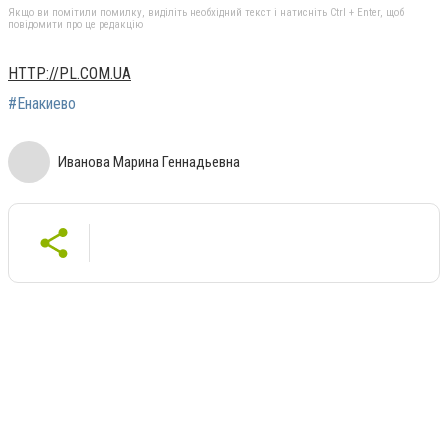
Якщо ви помітили помилку, виділіть необхідний текст і натисніть Ctrl + Enter, щоб
повідомити про це редакцію
HTTP://PL.COM.UA
#Енакиево
Иванова Марина Геннадьевна