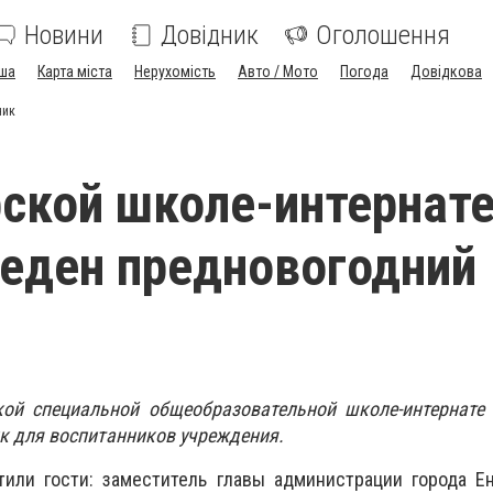
Новини
Довідник
Оголошення
ша
Карта міста
Нерухомість
Авто / Мото
Погода
Довідкова
ник
рской школе-интернат
еден предновогодний
кой специальной общеобразовательной школе-интернат
к для воспитанников учреждения.
тили гости: заместитель главы администрации города Е