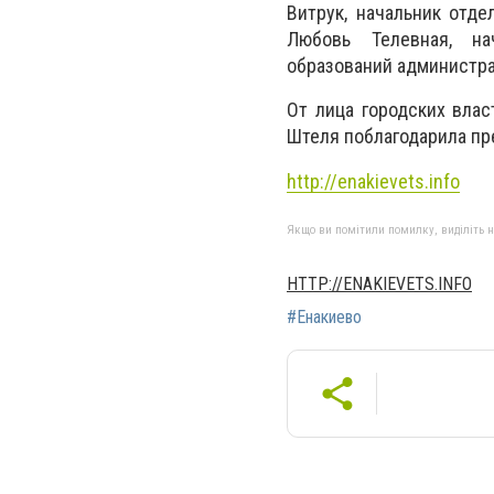
Витрук, начальник отд
Любовь Телевная, на
образований администра
От лица городских влас
Штеля поблагодарила пре
http://enakievets.info
Якщо ви помітили помилку, виділіть нео
HTTP://ENAKIEVETS.INFO
#Енакиево