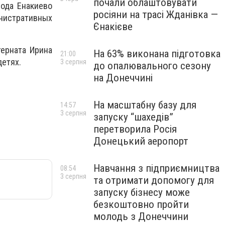
почали облаштовувати
рода Енакиево
росіяни на трасі Жданівка —
истративных
Єнакієве
терната Ирина
На 63% виконана підготовка
21:00
детях.
3 серпня
до опалювального сезону
на Донеччині
На масштабну базу для
14:57
3 серпня
запуску “шахедів”
перетворила Росія
Донецький аеропорт
Навчання з підприємництва
08:54
3 серпня
та отримати допомогу для
запуску бізнесу може
безкоштовно пройти
молодь з Донеччини