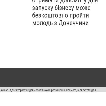
отримати допомогу для
запуску бізнесу може
безкоштовно пройти
молодь з Донеччини
накієве. Для інтернет-видань обов'язкове розміщення прямого, відкритого для
лама" публікуються на правах реклами.