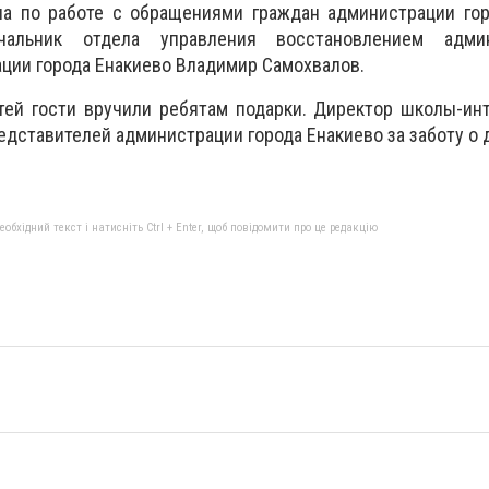
ела по работе с обращениями граждан администрации го
чальник отдела управления восстановлением админ
ции города Енакиево Владимир Самохвалов.
тей гости вручили ребятам подарки. Директор школы-ин
дставителей администрации города Енакиево за заботу о 
бхідний текст і натисніть Ctrl + Enter, щоб повідомити про це редакцію