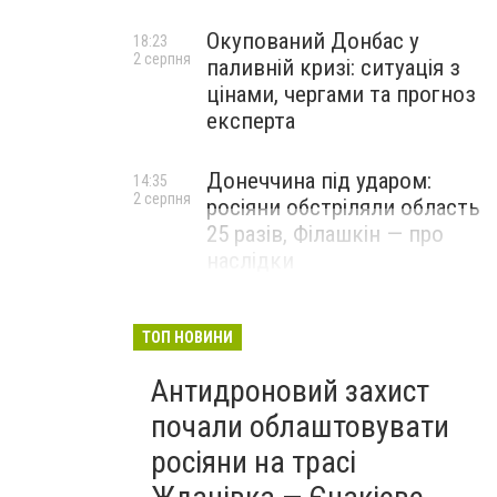
Окупований Донбас у
18:23
2 серпня
паливній кризі: ситуація з
цінами, чергами та прогноз
експерта
Донеччина під ударом:
14:35
2 серпня
росіяни обстріляли область
25 разів, Філашкін — про
наслідки
ТОП НОВИНИ
Антидроновий захист
почали облаштовувати
росіяни на трасі