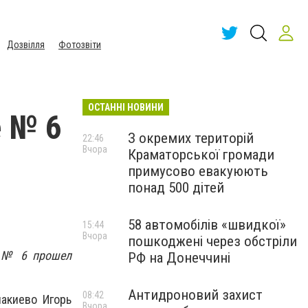
Дозвілля
Фотозвіти
ОСТАННІ НОВИНИ
е № 6
З окремих територій
22:46
Вчора
Краматорської громади
примусово евакуюють
понад 500 дітей
58 автомобілів «швидкої»
15:44
Вчора
пошкоджені через обстріли
е № 6 прошел
РФ на Донеччині
Антидроновий захист
08:42
накиево Игорь
Вчора