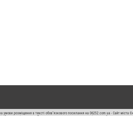
а умови розміщення в тексті обов'язкового посилання на 06252.com.ua - Сайт міста Є
сті або в якості джерела. Порушення виняткових прав переслідується Законом.
ський спецпроєкт", "Політичні новини", "Пресреліз", "PR", "Офіційно", "Політична рек