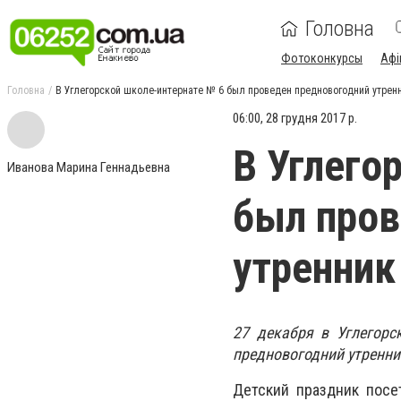
Головна
Фотоконкурсы
Афі
Головна
В Углегорской школе-интернате № 6 был проведен предновогодний утрен
06:00, 28 грудня 2017 р.
В Углего
Иванова Марина Геннадьевна
был пров
утренник
27 декабря в Углегорс
предновогодний утренни
Детский праздник посе