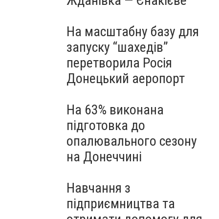
Жданівка — Єнакієве
На масштабну базу для
запуску “шахедів”
перетворила Росія
Донецький аеропорт
На 63% виконана
підготовка до
опалювального сезону
на Донеччині
Навчання з
підприємництва та