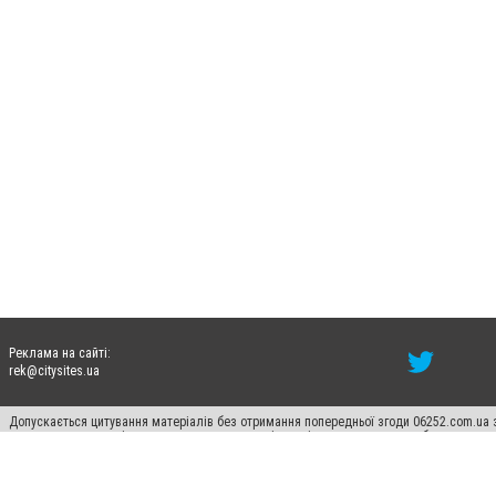
Реклама на сайті:
rek@citysites.ua
Допускається цитування матеріалів без отримання попередньої згоди 06252.com.ua з
пошукових систем гіперпосилання на цитовані статті не нижче другого абзацу в тек
Матеріали з плашками "Новини компаній", "Промо", "Партнерський матеріал", "Партнер