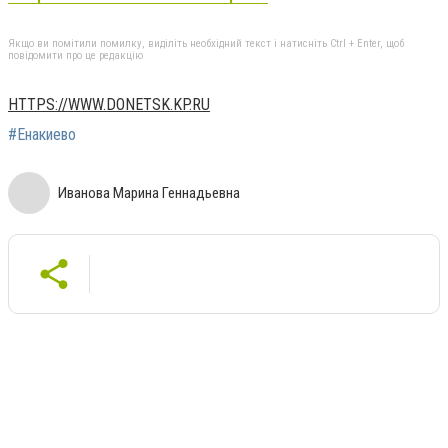
Якщо ви помітили помилку, виділіть необхідний текст і натисніть Ctrl + Enter, щоб
повідомити про це редакцію
HTTPS://WWW.DONETSK.KP.RU
#Енакиево
Иванова Марина Геннадьевна