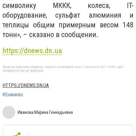
символику МККК, колеса, IT-
оборудование, сульфат алюминия и
теплицы общим примерным весом 148
тонн», – сказано в сообщении.
https://dnews.dn.ua
Якщо ви помітили помилку, виділіть необхідний текст і натисніть Ctrl + Enter, щоб
повідомити про це редакцію
HTTPS://DNEWS.DN.UA
#Енакиево
Иванова Марина Геннадьевна