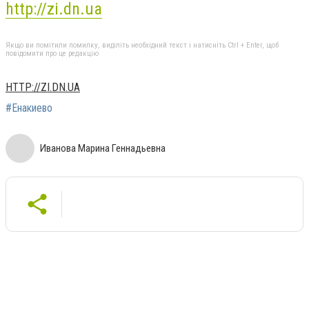
http://zi.dn.ua
Якщо ви помітили помилку, виділіть необхідний текст і натисніть Ctrl + Enter, щоб
повідомити про це редакцію
HTTP://ZI.DN.UA
#Енакиево
Иванова Марина Геннадьевна