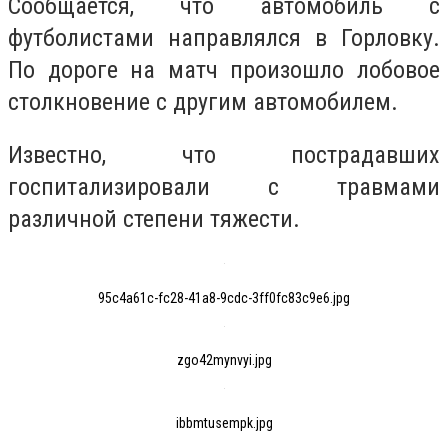
Сообщается, что автомобиль с
футболистами направлялся в Горловку.
По дороге на матч произошло лобовое
столкновение с другим автомобилем.
Известно, что пострадавших
госпитализировали с травмами
различной степени тяжести.
95c4a61c-fc28-41a8-9cdc-3ff0fc83c9e6.jpg
zgo42mynvyi.jpg
ibbmtusempk.jpg