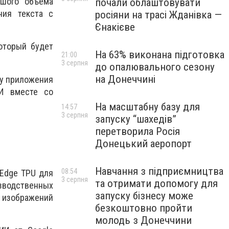
ьшого объема
почали облаштовувати
ния текста с
росіяни на трасі Жданівка —
Єнакієве
оторый будет
На 63% виконана підготовка
21:00
3 серпня
до опалювального сезону
на Донеччині
му приложения
ИИ вместе со
На масштабну базу для
14:57
3 серпня
запуску “шахедів”
перетворила Росія
Донецький аеропорт
Навчання з підприємництва
08:54
 Edge TPU для
3 серпня
та отримати допомогу для
изводственных
запуску бізнесу може
 изображений
безкоштовно пройти
молодь з Донеччини