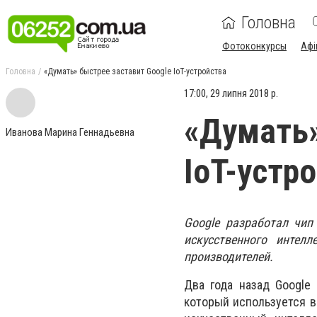
Головна
Фотоконкурсы
Афі
Головна
«Думать» быстрее заставит Google IoT-устройства
17:00, 29 липня 2018 р.
«Думать»
Иванова Марина Геннадьевна
IoT-устр
Google разработал чип
искусственного интелл
производителей.
Два года назад Google 
который используется в