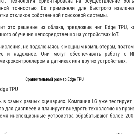
ект. Технология ориентирована на осуществление бол
ной точностью. Ее применяли для быстрого извлече
отки откликов собственной поисковой системы.
ит это решение из облака, предложив чип Edge TPU, к
ного обучения непосредственно на устройствах IoT.
числения, не подключаясь к мощным компьютерам, поэто
ее и надежнее. Они могут обеспечивать работу с 
микроконтроллером в датчиках или других устройствах.
Сравнительный размер Edge TPU
Edge TPU
 в самых разных сценариях. Компания LG уже тестирует
ла для дисплеев и планирует внедрять технологию на про
ремя инспекционные устройства обрабатывают более 200