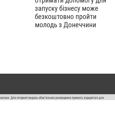
отримати допомогу для
запуску бізнесу може
безкоштовно пройти
молодь з Донеччини
накієве. Для інтернет-видань обов'язкове розміщення прямого, відкритого для
лама" публікуються на правах реклами.