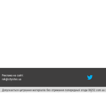
Реклама на сайті:
rek@citysites.ua
Допускається цитування матеріалів без отримання попередньої згоди 06252.com.ua з
пошукових систем гіперпосилання на цитовані статті не нижче другого абзацу в тек
Матеріали з плашками "Новини компаній", "Промо", "Партнерський матеріал", "Партнер