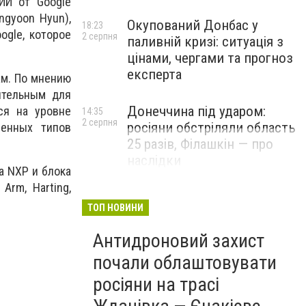
ИИ от Google
ngyoon Hyun),
Окупований Донбас у
18:23
gle, которое
2 серпня
паливній кризі: ситуація з
цінами, чергами та прогноз
експерта
ам. По мнению
ительным для
Донеччина під ударом:
ся на уровне
14:35
2 серпня
росіяни обстріляли область
ленных типов
25 разів, Філашкін — про
наслідки
а NXP и блока
Arm, Harting,
ТОП НОВИНИ
Антидроновий захист
почали облаштовувати
росіяни на трасі