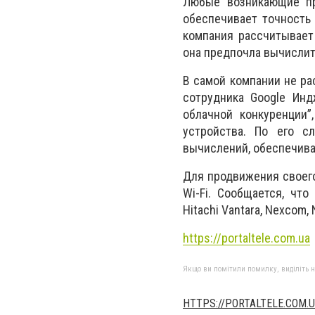
Любые возникающие пр
обеспечивает точность 
компания рассчитывает
она предпочла вычислите
В самой компании не ра
сотрудника Google Инд
облачной конкуренции”
устройства. По его с
вычислений, обеспечива
Для продвижения своего
Wi-Fi. Сообщается, что
Hitachi Vantara, Nexcom, 
https://portaltele.com.ua
Якщо ви помітили помилку, виділіть нео
HTTPS://PORTALTELE.COM.