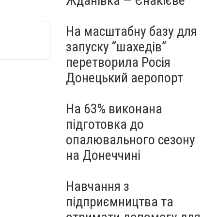
Жданівка — Єнакієве
На масштабну базу для
запуску “шахедів”
перетворила Росія
Донецький аеропорт
На 63% виконана
підготовка до
опалювального сезону
на Донеччині
Навчання з
підприємництва та