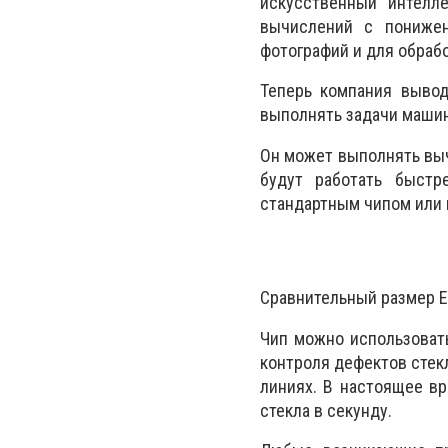
искусственный интелл
вычислений с понижен
фотографий и для обраб
Теперь компания вывод
выполнять задачи машин
Он может выполнять вы
будут работать быстр
стандартным чипом или 
Сравнительный размер 
Чип можно использовать
контроля дефектов стек
линиях. В настоящее в
стекла в секунду.