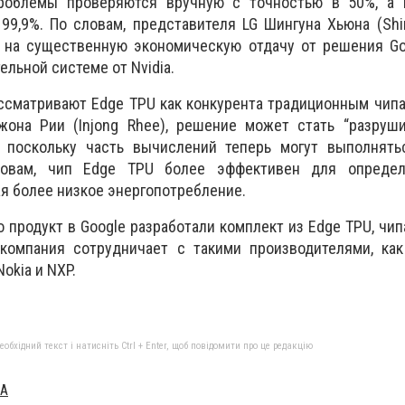
облемы проверяются вручную с точностью в 50%, а 
99,9%. По словам, представителя LG Шингуна Хьюна (Shi
 на существенную экономическую отдачу от решения Goo
льной системе от Nvidia.
ссматривают Edge TPU как конкурента традиционным чип
жона Рии (Injong Rhee), решение может стать “разруш
, поскольку часть вычислений теперь могут выполнять
ловам, чип Edge TPU более эффективен для опреде
я более низкое энергопотребление.
 продукт в Google разработали комплект из Edge TPU, чип
 компания сотрудничает с такими производителями, как 
Nokia и NXP.
бхідний текст і натисніть Ctrl + Enter, щоб повідомити про це редакцію
UA