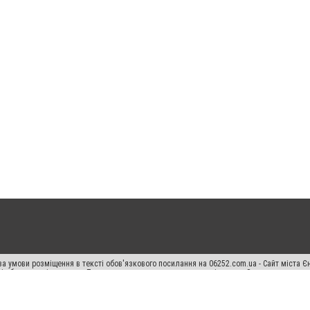
а умови розміщення в тексті обов'язкового посилання на 06252.com.ua - Сайт міста Є
сті або в якості джерела. Порушення виняткових прав переслідується Законом.
ський спецпроєкт", "Політичні новини", "Пресреліз", "PR", "Офіційно", "Політична рек