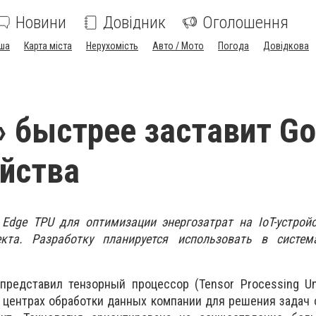
Новини
Довідник
Оголошення
ша
Карта міста
Нерухомість
Авто / Мото
Погода
Довідкова
 быстрее заставит Go
ойства
 Edge TPU для оптимизации энергозатрат на IoT-устрой
екта. Разработку планируется использовать в систем
представил тензорный процессор (Tensor Processing Un
 центрах обработки данных компании для решения задач 