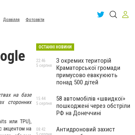
Дозвілля
Фотозвіти
ОСТАННІ НОВИНИ
ogle
З окремих територій
22:46
5 серпня
Краматорської громади
примусово евакуюють
понад 500 дітей
ствах на базе
58 автомобілів «швидкої»
15:44
ах сторонних
5 серпня
пошкоджені через обстріли
РФ на Донеччині
its или TPU),
с акцентом на
Антидроновий захист
08:42
5 серпня