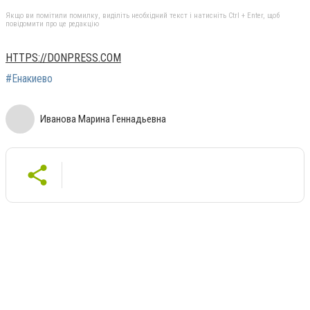
Якщо ви помітили помилку, виділіть необхідний текст і натисніть Ctrl + Enter, щоб
повідомити про це редакцію
HTTPS://DONPRESS.COM
#Енакиево
Иванова Марина Геннадьевна