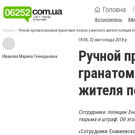
Головна
Фотоконкурсы
Афі
Головна
Ручной противотанковый гранатомет изъяла у местного жителя полиция Е
18:00, 22 листопада 2018 р.
Ручной п
Иванова Марина Геннадьевна
гранатом
жителя п
Сотрудники полиции Ен
тюрьма и штраф. Об это
«Сотрудники Енакиевско