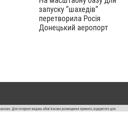
На масштабну базу для
запуску “шахедів”
перетворила Росія
Донецький аеропорт
накієве. Для інтернет-видань обов'язкове розміщення прямого, відкритого для
лама" публікуються на правах реклами.