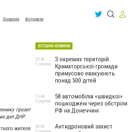
Дозвілля
Фотозвіти
ОСТАННІ НОВИНИ
З окремих територій
22:46
5 серпня
Краматорської громади
примусово евакуюють
понад 500 дітей
58 автомобілів «швидкої»
15:44
5 серпня
пошкоджені через обстріли
еннику грозит
РФ на Донеччині
их дел ДНР.
Антидроновий захист
08:42
стного жителя
5 серпня