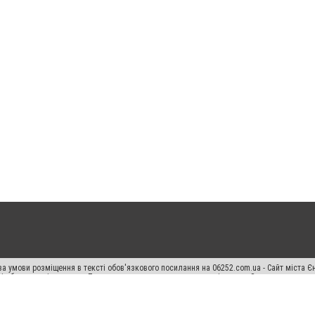
а умови розміщення в тексті обов'язкового посилання на 06252.com.ua - Сайт міста Є
сті або в якості джерела. Порушення виняткових прав переслідується Законом.
ський спецпроєкт", "Політичні новини", "Пресреліз", "PR", "Офіційно", "Політична рек