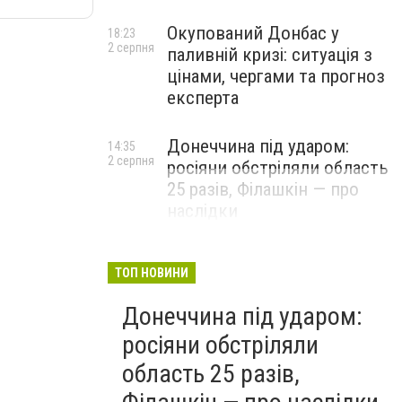
Окупований Донбас у
18:23
2 серпня
паливній кризі: ситуація з
цінами, чергами та прогноз
експерта
Донеччина під ударом:
14:35
2 серпня
росіяни обстріляли область
25 разів, Філашкін — про
наслідки
ТОП НОВИНИ
Донеччина під ударом:
росіяни обстріляли
область 25 разів,