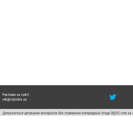
Реклама на сайті:
rek@citysites.ua
Допускається цитування матеріалів без отримання попередньої згоди 06252.com.ua з
пошукових систем гіперпосилання на цитовані статті не нижче другого абзацу в тек
Матеріали з плашками "Новини компаній", "Промо", "Партнерський матеріал", "Партнер