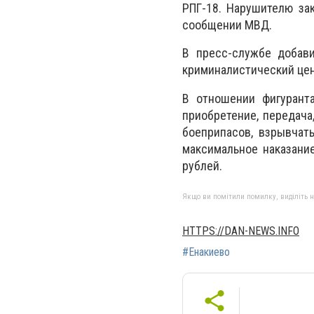
РПГ-18. Нарушителю за
сообщении МВД.
В пресс-службе добави
криминалистический цен
В отношении фигурант
приобретение, передача
боеприпасов, взрывчат
максимальное наказани
рублей.
Якщо ви помітили помилку, виділіть нео
HTTPS://DAN-NEWS.INFO
#Енакиево