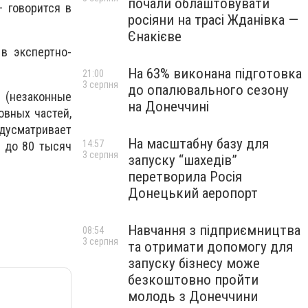
почали облаштовувати
 говорится в
росіяни на трасі Жданівка —
Єнакієве
в экспертно-
На 63% виконана підготовка
21:00
3 серпня
до опалювального сезону
 (незаконные
на Донеччині
овных частей,
дусматривает
На масштабну базу для
14:57
 до 80 тысяч
3 серпня
запуску “шахедів”
перетворила Росія
Донецький аеропорт
Навчання з підприємництва
08:54
3 серпня
та отримати допомогу для
запуску бізнесу може
безкоштовно пройти
молодь з Донеччини