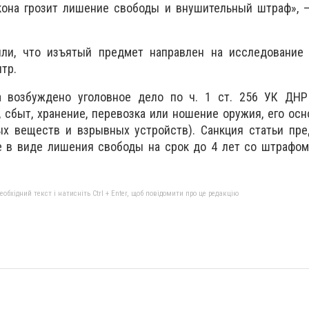
кона грозит лишение свободы и внушительный штраф», —
ли, что изъятый предмет направлен на исследование 
тр.
а возбуждено уголовное дело по ч. 1 ст. 256 УК ДНР
, сбыт, хранение, перевозка или ношение оружия, его осн
ых веществ и взрывных устройств). Санкция статьи пре
е в виде лишения свободы на срок до 4 лет со штрафом
бхідний текст і натисніть Ctrl + Enter, щоб повідомити про це редакцію