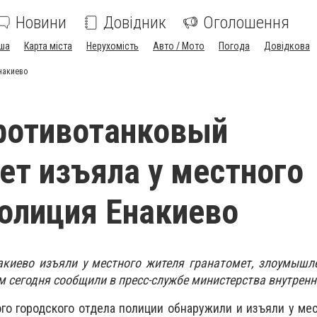
Новини
Довідник
Оголошення
ша
Карта міста
Нерухомість
Авто / Мото
Погода
Довідкова
накиево
ротивотанковый
ет изъяла у местного
олиция Енакиево
акиево изъяли у местного жителя гранатомет, злоумышл
м сегодня сообщили в пресс-службе министерства внутренн
го городского отдела полиции обнаружили и изъяли у ме