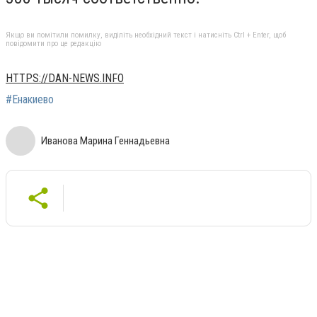
Якщо ви помітили помилку, виділіть необхідний текст і натисніть Ctrl + Enter, щоб
повідомити про це редакцію
HTTPS://DAN-NEWS.INFO
#Енакиево
Иванова Марина Геннадьевна