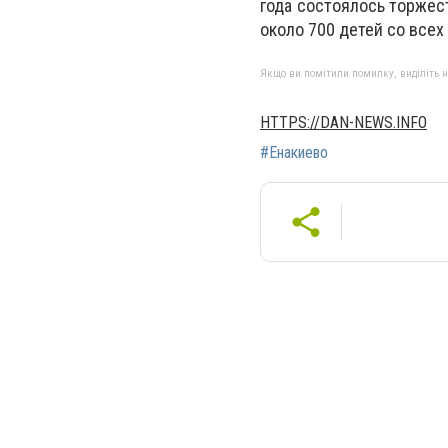
года состоялось торжес
около 700 детей со всех
Якщо ви помітили помилку, виділіть нео
HTTPS://DAN-NEWS.INFO
#Енакиево