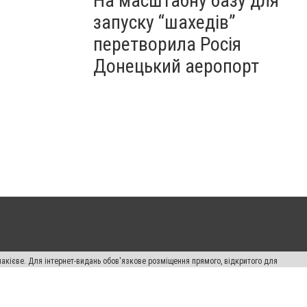
На масштабну базу для
запуску “шахедів”
перетворила Росія
Донецький аеропорт
накієве. Для інтернет-видань обов'язкове розміщення прямого, відкритого для
лама" публікуються на правах реклами.