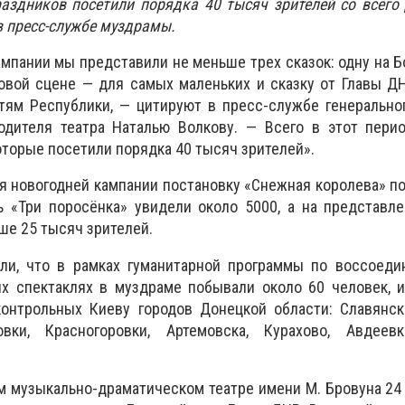
аздников посетили порядка 40 тысяч зрителей со всего
в пресс-службе муздрамы.
ампании мы представили не меньше трех сказок: одну на 
овой сцене — для самых маленьких и сказку от Главы Д
тям Республики, — цитируют в пресс-службе генерально
одителя театра Наталью Волкову. — Всего в этот пери
оторые посетили порядка 40 тысяч зрителей».
мя новогодней кампании постановку «Снежная королева» п
ь «Три поросёнка» увидели около 5000, а на представл
е 25 тысяч зрителей.
ли, что в рамках гуманитарной программы по воссоеди
х спектаклях в муздраме побывали около 60 человек, и
контрольных Киеву городов Донецкой области: Славянск
овки, Красногоровки, Артемовска, Курахово, Авдеевк
м музыкально-драматическом театре имени М. Бровуна 24