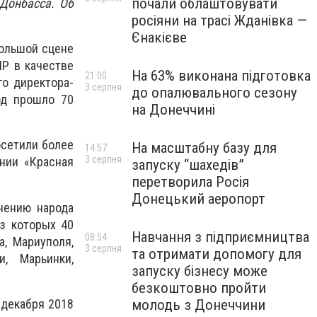
почали облаштовувати
 Донбасса. Об
росіяни на трасі Жданівка —
Єнакієве
Большой сцене
НР в качестве
На 63% виконана підготовка
21:00
го директора-
3 серпня
до опалювального сезону
од прошло 70
на Донеччині
осетили более
На масштабну базу для
14:57
3 серпня
ении «Красная
запуску “шахедів”
перетворила Росія
Донецький аеропорт
нению народа
з которых 40
Навчання з підприємництва
08:54
а, Мариуполя,
3 серпня
та отримати допомогу для
и, Марьинки,
запуску бізнесу може
безкоштовно пройти
 декабря 2018
молодь з Донеччини