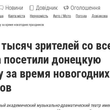
Новини
Довідник
Оголошення
ша
Карта міста
Нерухомість
Авто / Мото
Погода
Довідкова
у за время новогодних праздников
 тысяч зрителей со вс
 посетили донецкую
 за время новогодних
ов
ный академический музыкально-драматический театр име