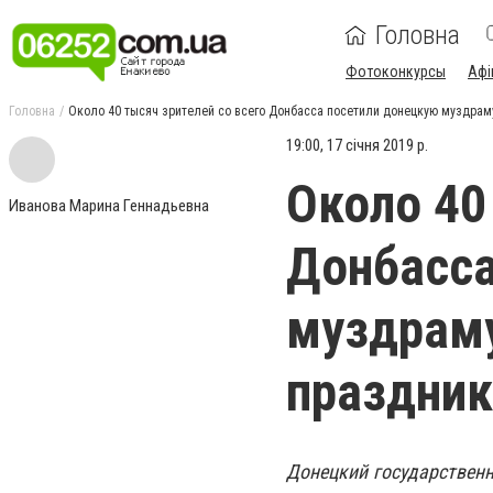
Головна
Фотоконкурсы
Афі
Головна
Около 40 тысяч зрителей со всего Донбасса посетили донецкую муздрам
19:00, 17 січня 2019 р.
Около 40
Иванова Марина Геннадьевна
Донбасса
муздраму
праздник
Донецкий государствен