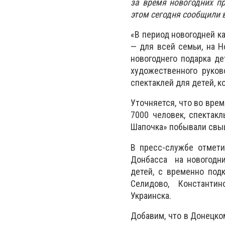
за время новогодних пр
этом сегодня сообщили 
«В период новогодней к
— для всей семьи, на Н
новогоднего подарка де
художественного руков
спектаклей для детей, к
Уточняется, что во вре
7000 человек, спектакл
Шапочка» побывали свыш
В пресс-службе отмети
Донбасса на новогодни
детей, с временно под
Селидово, Константин
Украинска.
Добавим, что в Донецко