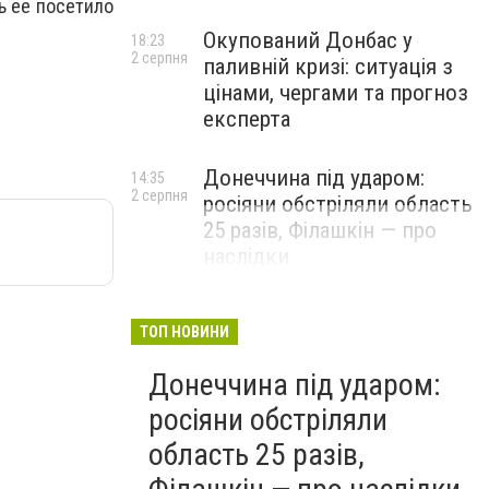
ь ее посетило
Окупований Донбас у
18:23
2 серпня
паливній кризі: ситуація з
цінами, чергами та прогноз
експерта
Донеччина під ударом:
14:35
2 серпня
росіяни обстріляли область
25 разів, Філашкін — про
наслідки
ТОП НОВИНИ
Донеччина під ударом:
росіяни обстріляли
область 25 разів,