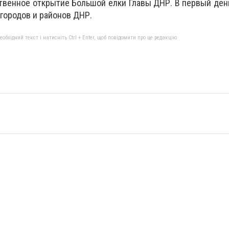
твенное открытие Большой елки Главы ДНР. В первый ден
 городов и районов ДНР.
бхідний текст і натисніть Ctrl + Enter, щоб повідомити про це редакцію