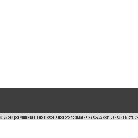
а умови розміщення в тексті обов'язкового посилання на 06252.com.ua - Сайт міста Є
сті або в якості джерела. Порушення виняткових прав переслідується Законом.
ський спецпроєкт", "Політичні новини", "Пресреліз", "PR", "Офіційно", "Політична рек