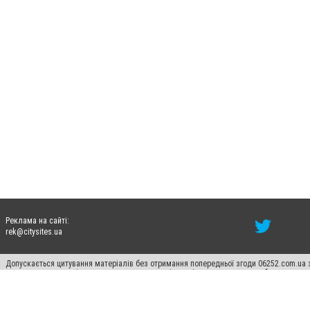
Реклама на сайті:
rek@citysites.ua
Допускається цитування матеріалів без отримання попередньої згоди 06252.com.ua з
пошукових систем гіперпосилання на цитовані статті не нижче другого абзацу в тек
Матеріали з плашками "Новини компаній", "Промо", "Партнерський матеріал", "Партнер