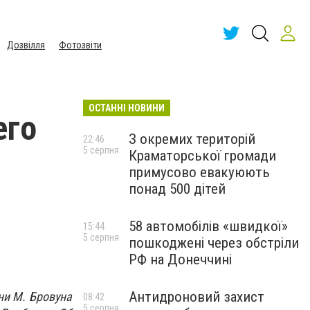
Дозвілля
Фотозвіти
ОСТАННІ НОВИНИ
его
З окремих територій
22:46
5 серпня
Краматорської громади
примусово евакуюють
понад 500 дітей
58 автомобілів «швидкої»
15:44
5 серпня
пошкоджені через обстріли
РФ на Донеччині
Антидроновий захист
ни М. Бровуна
08:42
5 серпня