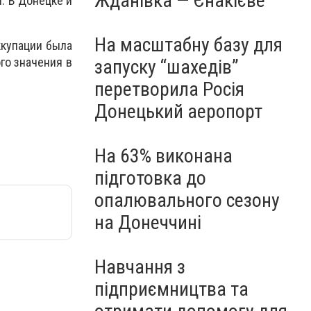
Жданівка — Єнакієве
. В Донецке и
На масштабну базу для
ккупации была
го значения в
запуску “шахедів”
перетворила Росія
Донецький аеропорт
На 63% виконана
підготовка до
опалювального сезону
на Донеччині
Навчання з
підприємництва та