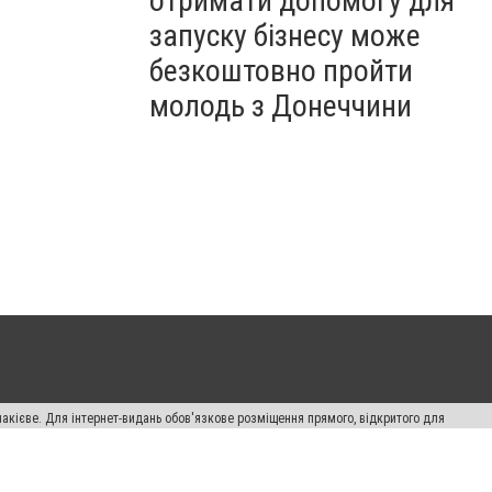
отримати допомогу для
запуску бізнесу може
безкоштовно пройти
молодь з Донеччини
накієве. Для інтернет-видань обов'язкове розміщення прямого, відкритого для
лама" публікуються на правах реклами.