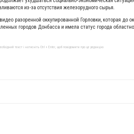
родолжает ухудшаться социально-экономическая ситуация
вливаются из-за отсутствия железорудного сырья.
 видео разоренной оккупированной Горловки, которая до о
енных городов Донбасса и имела статус города областно
бхідний текст і натисніть Ctrl + Enter, щоб повідомити про це редакцію