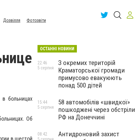
Дозвілля
Фотозвіти
ОСТАННІ НОВИНИ
ьнице
З окремих територій
22:46
5 серпня
Краматорської громади
примусово евакуюють
понад 500 дітей
 в больницах
58 автомобілів «швидкої»
15:44
5 серпня
пошкоджені через обстріли
РФ на Донеччині
ольницах. Об
Антидроновий захист
08:42
огии в шестой
5 серпня