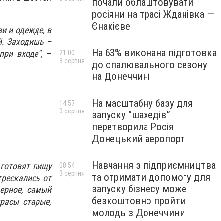
почали облаштовувати
росіяни на трасі Жданівка —
Єнакієве
и и одежде, в
й. Заходишь –
На 63% виконана підготовка
при входе",
–
21:00
3 серпня
до опалювального сезону
на Донеччині
На масштабну базу для
14:57
3 серпня
запуску “шахедів”
перетворила Росія
Донецький аеропорт
Навчання з підприємництва
 готовят пищу
08:54
3 серпня
та отримати допомогу для
трескались от
запуску бізнесу може
верное, самый
безкоштовно пройти
трасы старые,
молодь з Донеччини