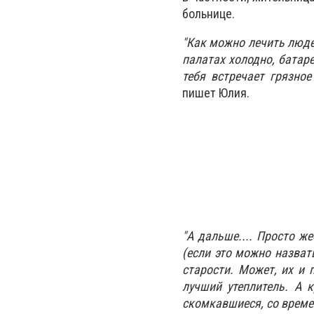
больнице.
"Как можно лечить людей
палатах холодно, батаре
тебя встречает грязное
пишет Юлия.
"А дальше.... Просто ж
(если это можно назват
старости. Может, их и 
лучший утеплитель. А 
скомкавшиеся, со време