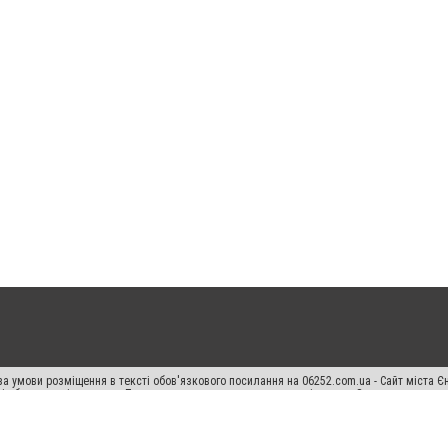
а умови розміщення в тексті обов'язкового посилання на 06252.com.ua - Сайт міста Є
сті або в якості джерела. Порушення виняткових прав переслідується Законом.
ський спецпроєкт", "Політичні новини", "Пресреліз", "PR", "Офіційно", "Політична рек