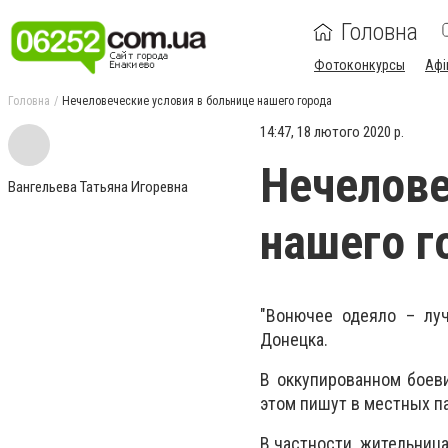
Головна
Фотоконкурсы
Афі
Головна
Нечеловеческие условия в больнице нашего города
14:47, 18 лютого 2020 р.
Нечелове
Вангельева Татьяна Игоревна
нашего г
"Вонючее одеяло – луч
Донецка.
В оккупированном боев
этом пишут в местных па
В частности, жительниц