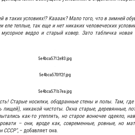
 в таких условиях!? Каааак? Мало того, что в зимней обув
и еле теплые, так еще и нет никаких человеческих услови
 мусорное ведро и старый ковер. Зато табличка новая 
5e4bca5712e83.jpg
5e4bca570ff2f.jpg
5e4bca571b7ea.jpg
есть! Старые носилки, ободранные стены и полы. Там, где
ь пищей), никакой чистоты. Окна старые, деревянные, по
пытались как-то утеплять, но старое вонючее одеяло, на
кровати – они, вроде как, современные, ровные, но ма
н СССР"
, – добавляет она.