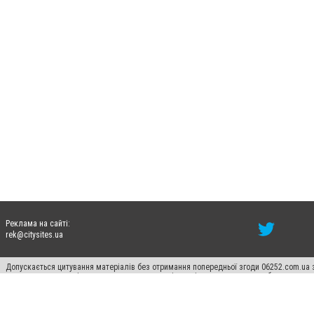
Реклама на сайті:
rek@citysites.ua
Допускається цитування матеріалів без отримання попередньої згоди 06252.com.ua з
пошукових систем гіперпосилання на цитовані статті не нижче другого абзацу в тек
Матеріали з плашками "Новини компаній", "Промо", "Партнерський матеріал", "Партнер