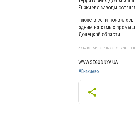
территориях Донбасса п
Енакиево заводы остана
Также в сети появилось
одним из самых промышл
Донецкой области.
Якщо ви помітили помилку, виділіть нео
WWW.SEGODNYA.UA
#Енакиево