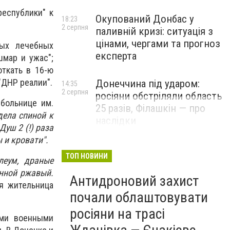
республики" к
Окупований Донбас у
18:23
2 серпня
паливній кризі: ситуація з
цінами, чергами та прогноз
ных лечебных
експерта
шмар и ужас";
откать в 16-ю
"ДНР реалии".
Донеччина під ударом:
14:35
2 серпня
росіяни обстріляли область
 больнице им.
25 разів, Філашкін — про
дела спиной к
наслідки
Душ 2 (!) раза
 и кровати".
ТОП НОВИНИ
леум, драные
анной ржавый.
Антидроновий захист
я жительница
почали облаштовувати
росіяни на трасі
ими военными