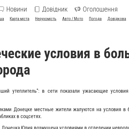
Новини
Довідник
Оголошення
ша
Карта міста
Нерухомість
Авто / Мото
Погода
Довідкова
ческие условия в бол
орода
ший утеплитель": в сети показали ужасающие условия
иками Донецке местные жители жалуются на условия в б
бликах в соцсетях.
а Донецка Юлия возмущена условиями в отделении неврол