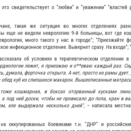
 это свидетельствует о "любви" и "уважении" "властей 
чане, такая же ситуация во многих отделениях раз
Вы еще не видели неврологию 9-й больницы, вот где ко
еврологии, много такого у нас в городе"; "Приезжайте ф
кое инфекционное отделение. Вывернет сразу. На входе"; 
рассказала об условиях в терапевтическом отделении в
рдиологии лежит, я приезжаю и о**еваю каждый раз. Си
ь, думала, форточка открыта. А нет, просто из рамы дует. 
 обед куб из слипшихся макарон. Вышеописанные матрасы
 тоже кошмарная, в боксах оторванный кусками лино
, а под ней доски, чтобы не провисало до пола, кран в в
ом, еле выдержала несколько дней",
– написала местна
 на оккупированных боевиками т.н. "ДНР" и российск