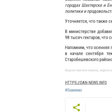
городах Шахтерске и Е
политики и продовольст
Уточняется, что также 
В министерстве добави
98 тысяч гектаров, что 
Напомним, что осенняя 
в начале сентября те
Старобешевского районо
Якщо ви помітили помилку, виділіть нео
HTTPS://DAN-NEWS.INFO
#Енакиево