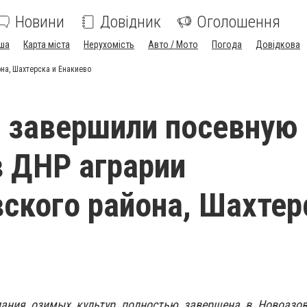
Новини
Довідник
Оголошення
ша
Карта міста
Нерухомість
Авто / Мото
Погода
Довідкова
на, Шахтерска и Енакиево
 завершили посевную
 ДНР аграрии
ского района, Шахтер
ания озимых культур полностью завершена в Новоазов