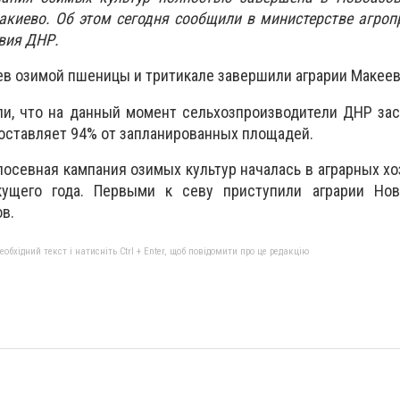
накиево. Об этом сегодня сообщили в министерстве агр
вия ДНР.
сев озимой пшеницы и тритикале завершили аграрии Макеев
ли, что на данный момент сельхозпроизводители ДНР за
составляет 94% от запланированных площадей.
посевная кампания озимых культур началась в аграрных х
кущего года. Первыми к севу приступили аграрии Нов
в.
бхідний текст і натисніть Ctrl + Enter, щоб повідомити про це редакцію