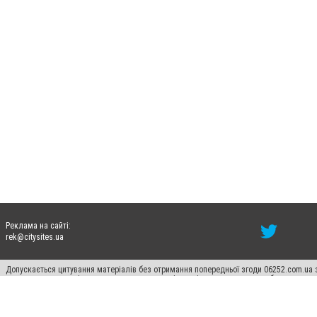
Реклама на сайті:
rek@citysites.ua
Допускається цитування матеріалів без отримання попередньої згоди 06252.com.ua з
пошукових систем гіперпосилання на цитовані статті не нижче другого абзацу в тек
Матеріали з плашками "Новини компаній", "Промо", "Партнерський матеріал", "Партнер