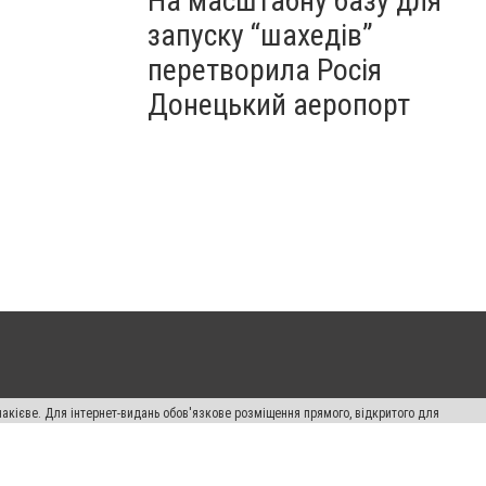
На масштабну базу для
запуску “шахедів”
перетворила Росія
Донецький аеропорт
накієве. Для інтернет-видань обов'язкове розміщення прямого, відкритого для
лама" публікуються на правах реклами.