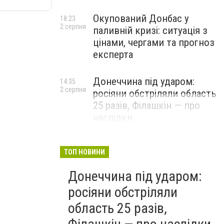
Окупований Донбас у
18:23
2 серпня
паливній кризі: ситуація з
цінами, чергами та прогноз
експерта
Донеччина під ударом:
14:35
2 серпня
росіяни обстріляли область
25 разів, Філашкін — про
наслідки
ТОП НОВИНИ
Донеччина під ударом:
росіяни обстріляли
область 25 разів,