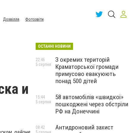
Дозвілля
Фотозвіти
ОСТАННІ НОВИНИ
З окремих територій
22:46
5 серпня
Краматорської громади
примусово евакуюють
понад 500 дітей
ска и
58 автомобілів «швидкої»
15:44
5 серпня
пошкоджені через обстріли
РФ на Донеччині
Антидроновий захист
08:42
ском районе,
5 серпня