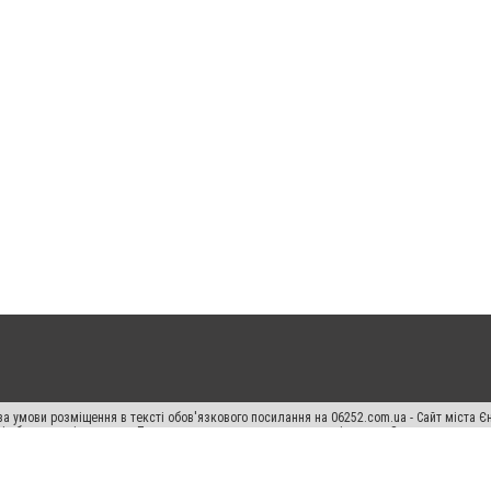
а умови розміщення в тексті обов'язкового посилання на 06252.com.ua - Сайт міста Є
сті або в якості джерела. Порушення виняткових прав переслідується Законом.
ський спецпроєкт", "Політичні новини", "Пресреліз", "PR", "Офіційно", "Політична рек