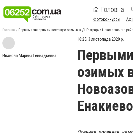
Головна
Фотоконкурсы
Афі
Головна
Первыми завершили посевную озимых в ДНР аграрии Новоазовского райо
16:25, 3 листопада 2020 р.
Первыми
Иванова Марина Геннадьевна
озимых в
Новоазов
Енакиево
Осенняя посевная камп