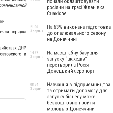
почали облаштовувати
опромышленной
росіяни на трасі Жданівка —
Єнакієве
ки.
На 63% виконана підготовка
21:00
сеяли порядка
3 серпня
до опалювального сезону
на Донеччині
озяйствах ДНР
На масштабну базу для
14:57
оазовского и
3 серпня
запуску “шахедів”
перетворила Росія
Донецький аеропорт
Навчання з підприємництва
08:54
3 серпня
та отримати допомогу для
запуску бізнесу може
безкоштовно пройти
молодь з Донеччини